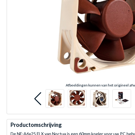
Afbeeldingen kunnen van het origineel afw
Productomschrijving
De NF-A6x25 FLX van Noctua is een 60mm koeler voor uw PC behuizi