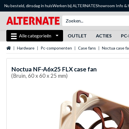
Nu besteld, dinsdag in huis
Werken bij ALTERNATE
Showroom
Info & 
Alle categorieën
OUTLET
ACTIES
PC-
Startpagina
Hardware
Pc-componenten
Case fans
Noctua case f
Noctua
NF-A6x25 FLX case fan
(Bruin, 60 x 60 x 25 mm)