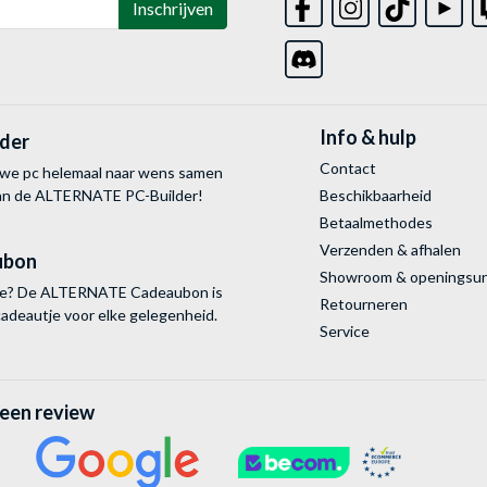
Inschrijven
Info & hulp
lder
Contact
uwe pc helemaal naar wens samen
van de ALTERNATE
PC-Builder!
Beschikbaarheid
Betaalmethodes
Verzenden & afhalen
ubon
Showroom & openingsu
tie? De ALTERNATE Cadeaubon is
Retourneren
cadeautje voor elke gelegenheid.
Service
 een review