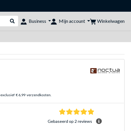
Winkelwagen
Business
Mijn account
Webshop doorzoeken
 exclusief
€ 6,99
verzendkosten.
5.0 sterren Gebasee
Gebaseerd op 2 reviews