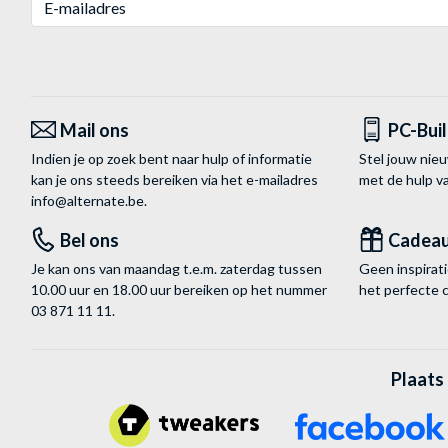
Mail ons
PC-Bui
Indien je op zoek bent naar hulp of informatie
Stel jouw nie
kan je ons steeds bereiken via het
e-mailadres
met de hulp 
info@alternate.be
.
Bel ons
Cadea
Je kan ons van maandag t.e.m. zaterdag tussen
Geen inspira
10.00 uur en 18.00 uur bereiken op het nummer
het perfecte 
03 871 11 11
.
Plaats