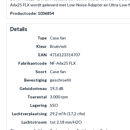
A6x25 FLX wordt geleverd met Low-Noise Adapter en Ultra-Low-Nois
Productcode: 1036854
Details
Type
Case fan
Kleur
Bruin/wit
EAN
4716123314707
Fabrikantcode
NF-A6x25 FLX
Soort
Case fan
Bevestiging
geschroefd
Geluidsniveau
19,3 dB
Toerental
3.000 rpm
Lagering
SSO
Luchtverplaatsing
29,2 m³/h (17,2 cfm)
Luchtstroom
tot 2,18 mm/H2O