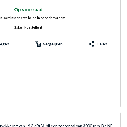
Op voorraad
n 30 minuten af te halen in onze showroom
Zakelijk bestellen?
voegen
Vergelijken
Delen
ikkeling van 19,3 dB(A). bij een toerental van 3000 rpm. De NF-