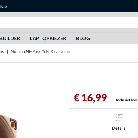
hulp
Zoeken
BUILDER
LAPTOPKIEZER
BLOG
ans
Noctua NF-A6x25 FLX case fan
€ 16,99
Inclusief btw,
Details