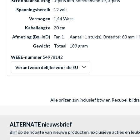
Stroomaansluiting
3-pins met snelheidsmeter, 3-pins
Spanningsbereik
12 volt
Vermogen
1,44 Watt
Kabellengte
20 cm
Afmeting (BxHxD)
Fan 1
Aantal: 1 stuk(s), Breedte: 60 mm,
Gewicht
Totaal
189 gram
WEEE-nummer
54978142
Verantwoordelijke voor de EU
Alle prijzen zijn inclusief btw en Recupel-bijd
ALTERNATE nieuwsbrief
Blijf op de hoogte van nieuwe producten, exclusieve acties en leuk
E-mailadres