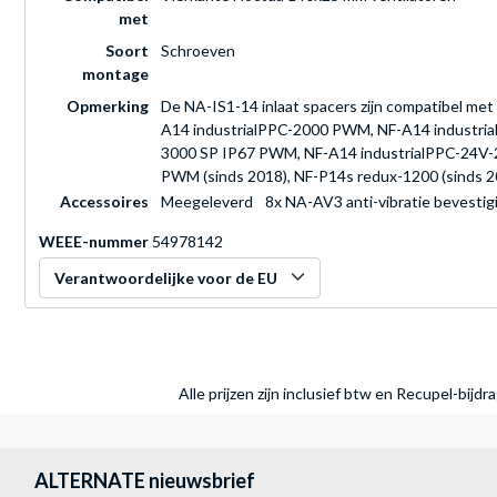
met
Soort
Schroeven
montage
Opmerking
De NA-IS1-14 inlaat spacers zijn compatibel m
A14 industrialPPC-2000 PWM, NF-A14 industri
3000 SP IP67 PWM, NF-A14 industrialPPC-24V
PWM (sinds 2018), NF-P14s redux-1200 (sinds 20
Accessoires
Meegeleverd
8x NA-AV3 anti-vibratie bevesti
WEEE-nummer
54978142
Verantwoordelijke voor de EU
Alle prijzen zijn inclusief btw en Recupel-bijd
ALTERNATE nieuwsbrief