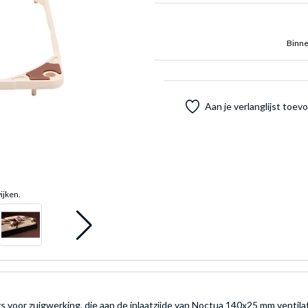
Binne
Aan je verlanglijst toe
ijken.
s voor zuigwerking, die aan de inlaatzijde van Noctua 140x25 mm venti