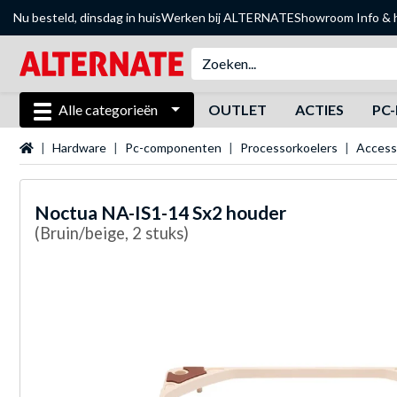
Nu besteld, dinsdag in huis
Werken bij ALTERNATE
Showroom
Info & 
Alle categorieën
OUTLET
ACTIES
PC-
Startpagina
Hardware
Pc-componenten
Processorkoelers
Access
Noctua
NA-IS1-14 Sx2 houder
(Bruin/beige, 2 stuks)