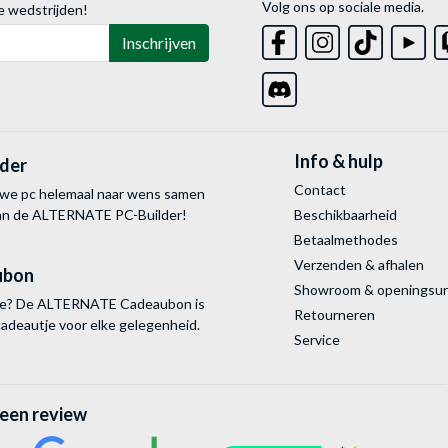
Volg ons op sociale media.
e wedstrijden!
Inschrijven
Info & hulp
lder
Contact
uwe pc helemaal naar wens samen
van de ALTERNATE
PC-Builder!
Beschikbaarheid
Betaalmethodes
Verzenden & afhalen
ubon
Showroom & openingsu
tie? De ALTERNATE Cadeaubon is
Retourneren
cadeautje voor elke gelegenheid.
Service
 een review