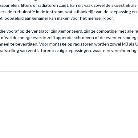
aspanelen, filters of radiatoren zuigt, kan dit vaak zowel de akoestiek a
s de turbulentie in de instroom, wat, afhankelijk van de toepassing en 
het loopgeluid aangenamer kan maken voor het menselijk oor.
e vooraf op de ventilator zijn gemonteerd, zijn ze compatibel met alle 
en ofwel de meegeleverde zelftappende schroeven of de eveneens meeg
aneel te bevestigen. Voor montage op radiatoren worden zowel M3 als 
afstelling van ventilatoren in zuigtoepassingen, waar een vermindering 