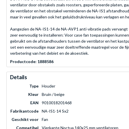
ventilator door obstakels zoals roosters, geperforeerde platen, ga
de ventilator en het obstakel verminderen de NA-IS1 afstandhouder
maar in veel gevallen ook het geluidsdrukniveau kan verlagen en 
Aangezien de NA-IS1-14 de NA-AVP1 anti-vibratie pads vervangt di
zeer eenvoudig te installeren: Voor case fan toepassingen kunn
gebruikt om de afstandhouders tussen de ventilator en het kastp
set een eenvoudige maar zeer doeltreffende maatregel voor de fijn
verbetering van het debiet en de akoestiek.
Productcode: 1888586
Details
Type
Houder
Kleur
Bruin / beige
EAN
9010018201468
Fabrikantcode
NA-IS1-14 Sx2
Geschikt voor
Fan
Compatibel
Vierkante Noctua 140x25 mm ventilatoren