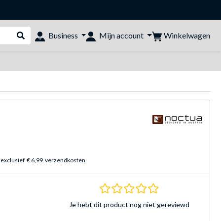
Winkelwagen
Business
Mijn account
Webshop doorzoeken
 exclusief
€ 6,99
verzendkosten.
0.0 sterren Gebasee
Je hebt dit product nog niet gereviewd