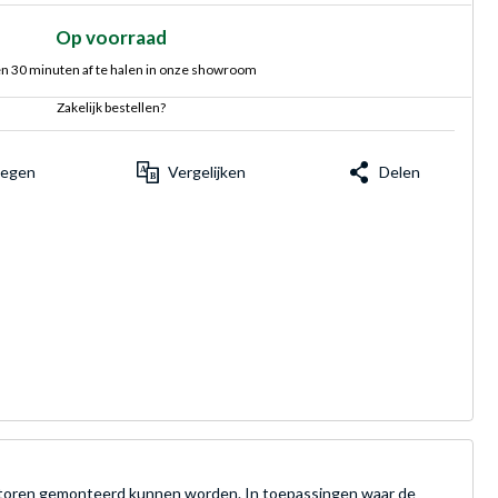
Op voorraad
n 30 minuten af te halen in onze showroom
Zakelijk bestellen?
voegen
Vergelijken
Delen
latoren gemonteerd kunnen worden. In toepassingen waar de