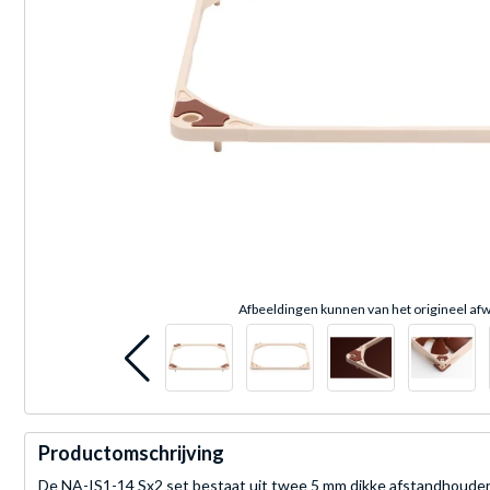
Afbeeldingen kunnen van het origineel afw
Productomschrijving
De NA-IS1-14 Sx2 set bestaat uit twee 5 mm dikke afstandhouder