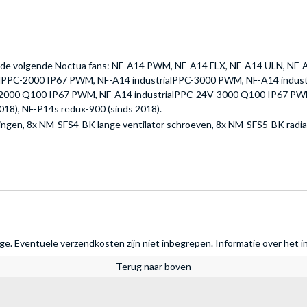
et de volgende Noctua fans: NF-A14 PWM, NF-A14 FLX, NF-A14 ULN, NF-
alPPC-2000 IP67 PWM, NF-A14 industrialPPC-3000 PWM, NF-A14 indust
-2000 Q100 IP67 PWM, NF-A14 industrialPPC-24V-3000 Q100 IP67 PWM
18), NF-P14s redux-900 (sinds 2018).
gingen, 8x NM-SFS4-BK lange ventilator schroeven, 8x NM-SFS5-BK radi
rage. Eventuele verzendkosten zijn niet inbegrepen.
Informatie over het i
Terug naar boven