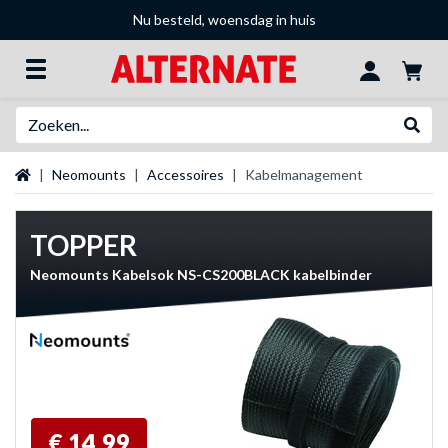
Nu besteld, woensdag in huis
Zoeken
Websh
Startpagina
Neomounts
Accessoires
Kabelmanagement
TOPPER
Neomounts Kabelsok NS-CS200BLACK kabelbinder
€ 14,99