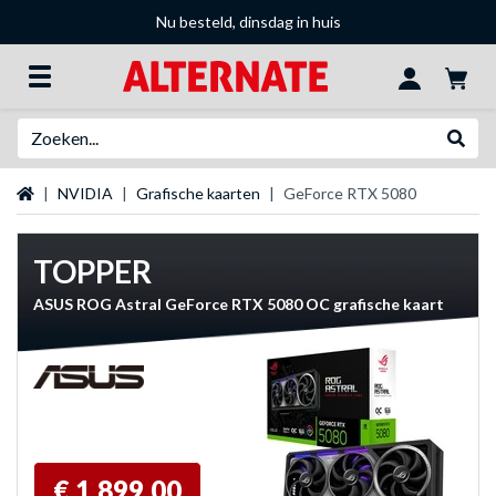
Nu besteld, dinsdag in huis
Zoeken
Websh
Startpagina
NVIDIA
Grafische kaarten
GeForce RTX 5080
TOPPER
ASUS ROG Astral GeForce RTX 5080 OC grafische kaart
€ 1.899,00