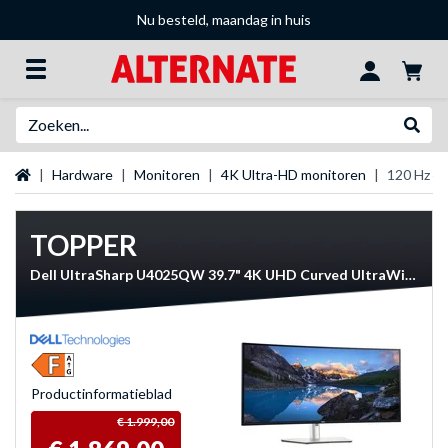
Nu besteld, maandag in huis
Zoeken
Websh
Startpagina
Hardware
Monitoren
4K Ultra-HD monitoren
120 Hz 4
TOPPER
Dell UltraSharp U4025QW 39.7" 4K UHD Curved UltraWide monitor
Product­informatieblad
€ 1.999,00