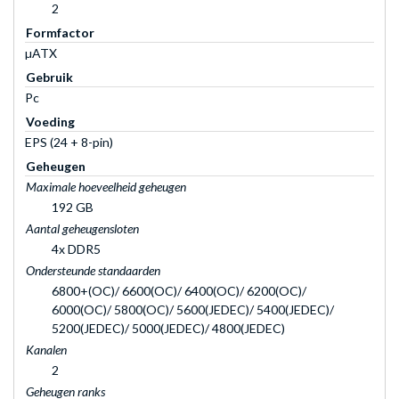
2
Formfactor
µATX
Gebruik
Pc
Voeding
EPS (24 + 8-pin)
Geheugen
Maximale hoeveelheid geheugen
192 GB
Aantal geheugensloten
4x DDR5
Ondersteunde standaarden
6800+(OC)/ 6600(OC)/ 6400(OC)/ 6200(OC)/
6000(OC)/ 5800(OC)/ 5600(JEDEC)/ 5400(JEDEC)/
5200(JEDEC)/ 5000(JEDEC)/ 4800(JEDEC)
Kanalen
2
Geheugen ranks