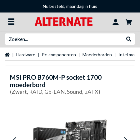
Nu besteld, maandag in huis
Zoeken
Websh
Startpagina
Hardware
Pc-componenten
Moederborden
Intel moe
MSI
PRO B760M-P socket 1700
moederbord
(Zwart, RAID, Gb-LAN, Sound, µATX)