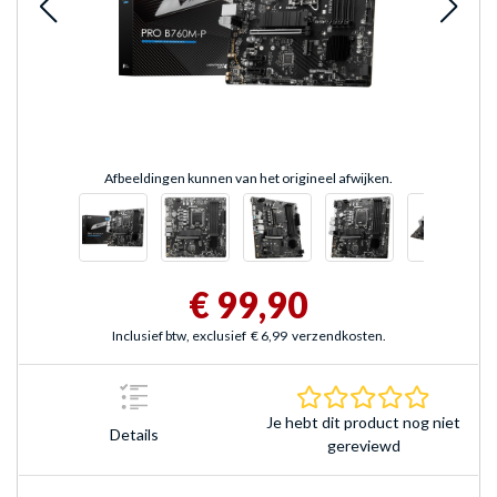
Afbeeldingen kunnen van het origineel afwijken.
€ 99,90
Inclusief btw, exclusief
€ 6,99
verzendkosten.
0.0 sterr
Je hebt dit product nog niet
Details
gereviewd