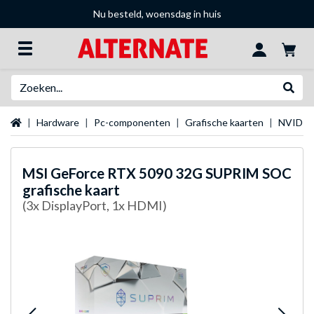
Nu besteld, woensdag in huis
Zoeken
Websh
Startpagina
Hardware
Pc-componenten
Grafische kaarten
NVIDIA 
MSI
GeForce RTX 5090 32G SUPRIM SOC
grafische kaart
(3x DisplayPort, 1x HDMI)