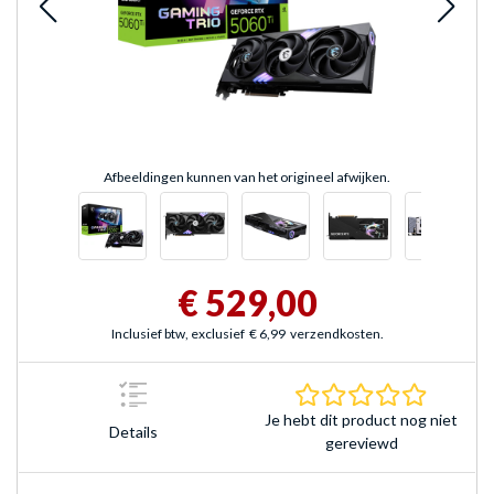
Afbeeldingen kunnen van het origineel afwijken.
€ 529,00
Inclusief btw, exclusief
€ 6,99
verzendkosten.
0.0 sterr
Je hebt dit product nog niet
Details
gereviewd