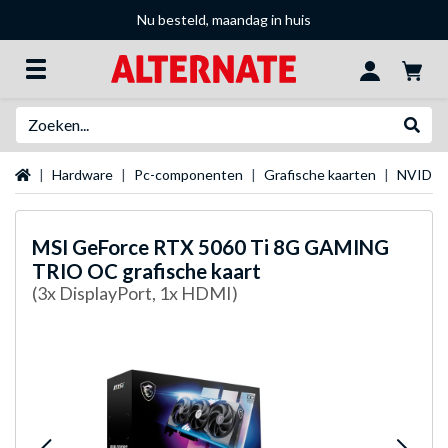
Nu besteld, maandag in huis
Zoeken
Websh
Startpagina
Hardware
Pc-componenten
Grafische kaarten
NVIDIA 
MSI
GeForce RTX 5060 Ti 8G GAMING
TRIO OC grafische kaart
(3x DisplayPort, 1x HDMI)