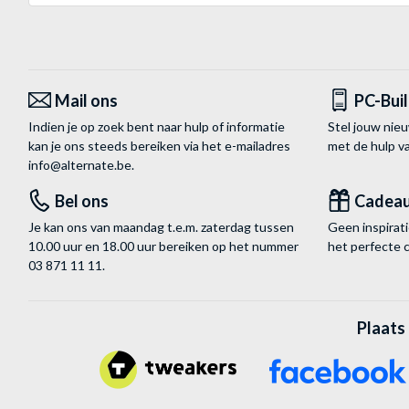
Mail ons
PC-Bui
Indien je op zoek bent naar hulp of informatie
Stel jouw nie
kan je ons steeds bereiken via het
e-mailadres
met de hulp 
info@alternate.be
.
Bel ons
Cadea
Je kan ons van maandag t.e.m. zaterdag tussen
Geen inspira
10.00 uur en 18.00 uur bereiken op het nummer
het perfecte 
03 871 11 11
.
Plaats