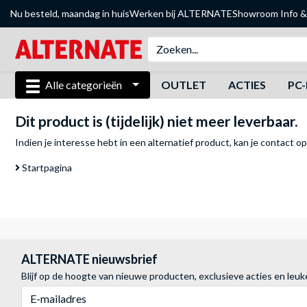
Nu besteld, maandag in huis
Werken bij ALTERNATE
Showroom
Info &
Alle categorieën
OUTLET
ACTIES
PC-
Dit product is (tijdelijk) niet meer leverbaar.
Indien je interesse hebt in een alternatief product, kan je
contact o
Startpagina
ALTERNATE nieuwsbrief
Blijf op de hoogte van nieuwe producten, exclusieve acties en leuk
E-mailadres