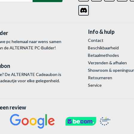
Info & hulp
lder
Contact
uwe pc helemaal naar wens samen
van de ALTERNATE
PC-Builder!
Beschikbaarheid
Betaalmethodes
Verzenden & afhalen
ubon
Showroom & openingsu
tie? De ALTERNATE Cadeaubon is
Retourneren
cadeautje voor elke gelegenheid.
Service
 een review