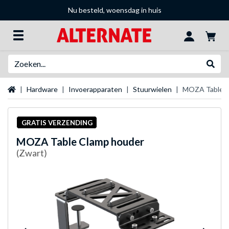
Nu besteld, woensdag in huis
Zoeken
Websh
Startpagina
Hardware
Invoerapparaten
Stuurwielen
MOZA Table C
GRATIS VERZENDING
MOZA
Table Clamp houder
(Zwart)