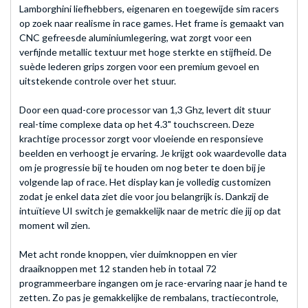
Lamborghini liefhebbers, eigenaren en toegewijde sim racers
op zoek naar realisme in race games. Het frame is gemaakt van
CNC gefreesde aluminiumlegering, wat zorgt voor een
verfijnde metallic textuur met hoge sterkte en stijfheid. De
suède lederen grips zorgen voor een premium gevoel en
uitstekende controle over het stuur.
Door een quad-core processor van 1,3 Ghz, levert dit stuur
real-time complexe data op het 4.3" touchscreen. Deze
krachtige processor zorgt voor vloeiende en responsieve
beelden en verhoogt je ervaring. Je krijgt ook waardevolle data
om je progressie bij te houden om nog beter te doen bij je
volgende lap of race. Het display kan je volledig customizen
zodat je enkel data ziet die voor jou belangrijk is. Dankzij de
intuïtieve UI switch je gemakkelijk naar de metric die jij op dat
moment wil zien.
Met acht ronde knoppen, vier duimknoppen en vier
draaiknoppen met 12 standen heb in totaal 72
programmeerbare ingangen om je race-ervaring naar je hand te
zetten. Zo pas je gemakkelijke de rembalans, tractiecontrole,