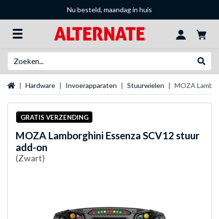
Nu besteld, maandag in huis
Zoeken
Websh
Startpagina
Hardware
Invoerapparaten
Stuurwielen
MOZA Lamborg
GRATIS VERZENDING
MOZA
Lamborghini Essenza SCV12 stuur
add-on
(Zwart)