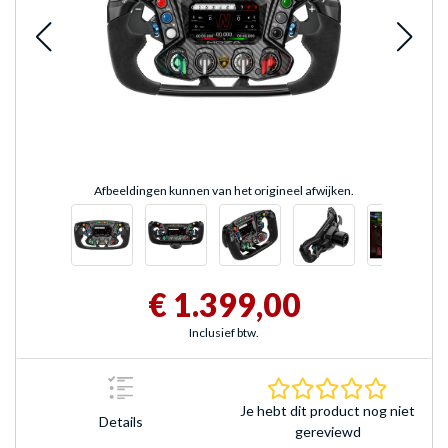
Afbeeldingen kunnen van het origineel afwijken.
€ 1.399,00
Inclusief btw.
0.0 sterr
Je hebt dit product nog niet
Details
gereviewd