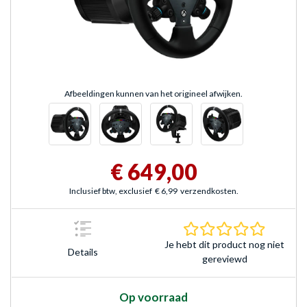
Afbeeldingen kunnen van het origineel afwijken.
€ 649,00
Inclusief btw, exclusief
€ 6,99
verzendkosten.
0.0 sterr
Je hebt dit product nog niet
Details
gereviewd
Op voorraad