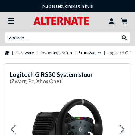
Nu besteld, dinsdag in huis
Zoeken
Websh
Startpagina
Hardware
Invoerapparaten
Stuurwielen
Logitech G RS
Logitech G
RS50 System stuur
(Zwart, Pc, Xbox One)