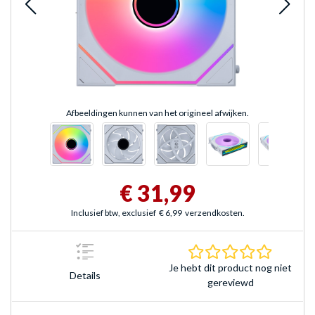
Afbeeldingen kunnen van het origineel afwijken.
€ 31,99
Inclusief btw, exclusief
€ 6,99
verzendkosten.
0.0 sterr
Je hebt dit product nog niet
Details
gereviewd