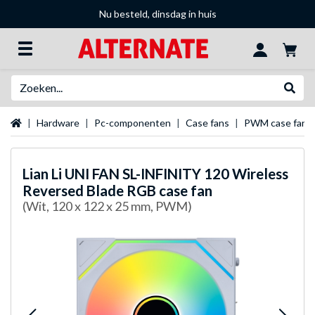
Nu besteld, dinsdag in huis
Zoeken
Websh
Startpagina
Hardware
Pc-componenten
Case fans
PWM case fans
Lian Li
UNI FAN SL-INFINITY 120 Wireless
Reversed Blade RGB case fan
(Wit, 120 x 122 x 25 mm, PWM)