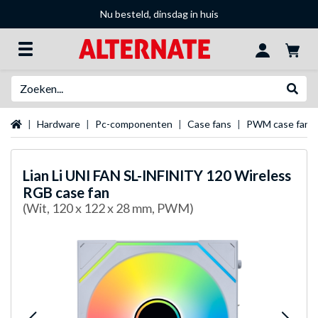
Nu besteld, dinsdag in huis
Zoeken
Websh
Startpagina
Hardware
Pc-componenten
Case fans
PWM case fans
Lian Li
UNI FAN SL-INFINITY 120 Wireless
RGB case fan
(Wit, 120 x 122 x 28 mm, PWM)