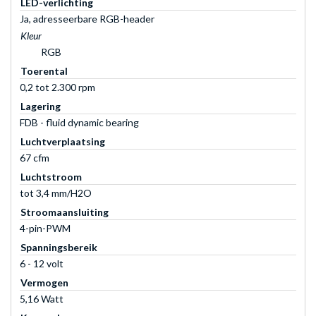
LED-verlichting
Ja, adresseerbare RGB-header
Kleur
RGB
Toerental
0,2 tot 2.300 rpm
Lagering
FDB - fluid dynamic bearing
Luchtverplaatsing
67 cfm
Luchtstroom
tot 3,4 mm/H2O
Stroomaansluiting
4-pin-PWM
Spanningsbereik
6 - 12 volt
Vermogen
5,16 Watt