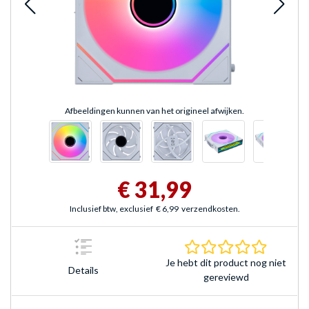
Afbeeldingen kunnen van het origineel afwijken.
€ 31,99
Inclusief btw, exclusief
€ 6,99
verzendkosten.
0.0 sterr
Je hebt dit product nog niet
Details
gereviewd