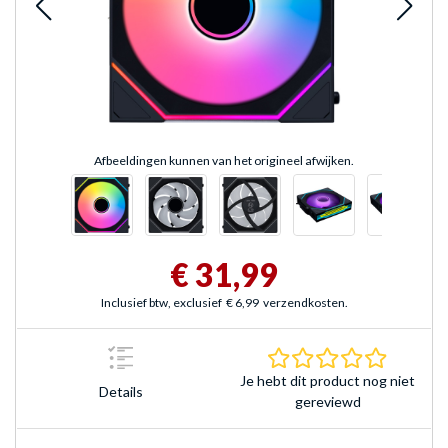
Afbeeldingen kunnen van het origineel afwijken.
€ 31,99
Inclusief btw, exclusief
€ 6,99
verzendkosten.
0.0 sterr
Je hebt dit product nog niet
Details
gereviewd