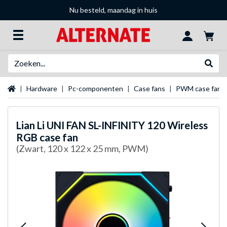
Nu besteld, maandag in huis
Zoeken
Websh
Startpagina
Hardware
Pc-componenten
Case fans
PWM case fans
Lian Li
UNI FAN SL-INFINITY 120 Wireless
RGB case fan
(Zwart, 120 x 122 x 25 mm, PWM)