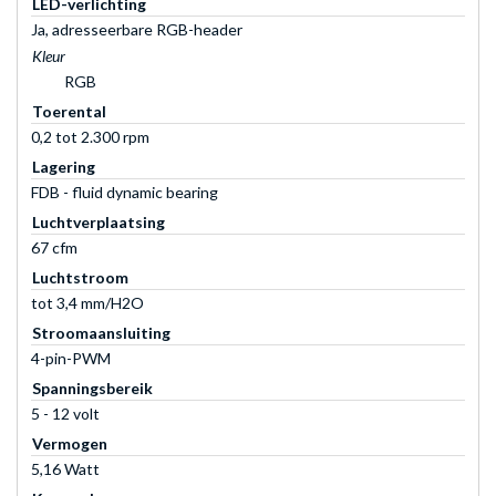
LED-verlichting
Ja, adresseerbare RGB-header
Kleur
RGB
Toerental
0,2 tot 2.300 rpm
Lagering
FDB - fluid dynamic bearing
Luchtverplaatsing
67 cfm
Luchtstroom
tot 3,4 mm/H2O
Stroomaansluiting
4-pin-PWM
Spanningsbereik
5 - 12 volt
Vermogen
5,16 Watt