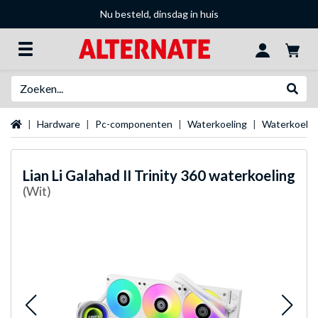
Nu besteld, dinsdag in huis
Zoeken
Websh
Startpagina
Hardware
Pc-componenten
Waterkoeling
Waterkoeli
Lian Li
Galahad II Trinity 360 waterkoeling
(Wit)