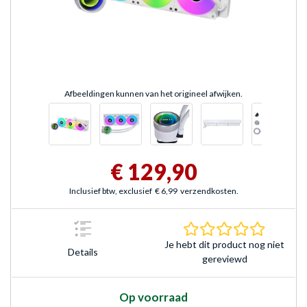
Afbeeldingen kunnen van het origineel afwijken.
€ 129,90
Inclusief btw, exclusief
€ 6,99
verzendkosten.
0.0 sterr
Je hebt dit product nog niet
Details
gereviewd
Op voorraad