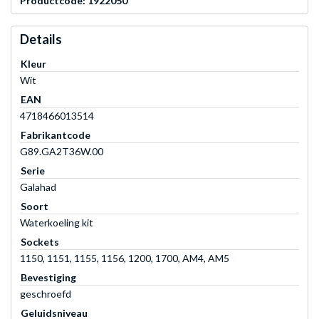
Productcode: 1922050
Details
Kleur
Wit
EAN
4718466013514
Fabrikantcode
G89.GA2T36W.00
Serie
Galahad
Soort
Waterkoeling kit
Sockets
1150, 1151, 1155, 1156, 1200, 1700, AM4, AM5
Bevestiging
geschroefd
Geluidsniveau