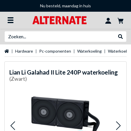
Nu besteld, maandag in huis
Zoeken
Websh
Startpagina
Hardware
Pc-componenten
Waterkoeling
Waterkoeli
Lian Li
Galahad II Lite 240P waterkoeling
(Zwart)