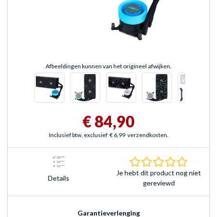
Afbeeldingen kunnen van het origineel afwijken.
€ 84,90
Inclusief btw, exclusief
€ 6,99
verzendkosten.
0.0 sterr
Je hebt dit product nog niet
Details
gereviewd
Garantieverlenging