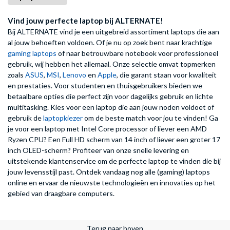
Vind jouw perfecte laptop bij ALTERNATE!
Bij ALTERNATE vind je een uitgebreid assortiment laptops die aan
al jouw behoeften voldoen. Of je nu op zoek bent naar krachtige
gaming laptops
of naar betrouwbare notebook voor professioneel
gebruik, wij hebben het allemaal. Onze selectie omvat topmerken
zoals
ASUS
,
MSI
,
Lenovo
en
Apple
, die garant staan voor kwaliteit
en prestaties. Voor studenten en thuisgebruikers bieden we
betaalbare opties die perfect zijn voor dagelijks gebruik en lichte
multitasking. Kies voor een laptop die aan jouw noden voldoet of
gebruik de
laptopkiezer
om de beste match voor jou te vinden! Ga
je voor een laptop met Intel Core processor of liever een AMD
Ryzen CPU? Een Full HD scherm van 14 inch of liever een groter 17
inch OLED-scherm? Profiteer van onze snelle levering en
uitstekende klantenservice om de perfecte laptop te vinden die bij
jouw levensstijl past. Ontdek vandaag nog alle (gaming) laptops
online en ervaar de nieuwste technologieën en innovaties op het
gebied van draagbare computers.
Terug naar boven