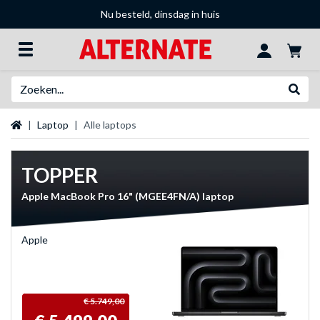
Nu besteld, dinsdag in huis
Zoeken
Websh
Startpagina
Laptop
Alle laptops
TOPPER
Apple MacBook Pro 16" (MGEE4FN/A) laptop
Apple
€ 5.749,00