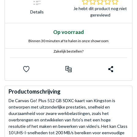
0.0 sterr
Je hebt dit product nog niet
Details
gereviewd
Op voorraad
Binnen 30 minuten af te halen in onze showroom
Zakelijk bestellen?
Productomschrijving
De Canvas Go! Plus 512 GB SDXC-kaart van Kingston is
ontworpen met uitzonderlijke prestaties, snelheid en
duurzaamheid voor zware werkbelastingen, zoals het
overbrengen en ontwikkelen van foto's met een hoge
resolutie of het maken en bewerken van video's. Het kan Class
10 UHS-I-snelheden tot 200 MB/s bereiken voor eenvoudige