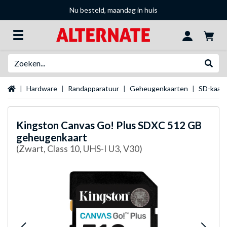
Nu besteld, maandag in huis
Zoeken
Websh
Startpagina
Hardware
Randapparatuur
Geheugenkaarten
SD-kaar
Kingston
Canvas Go! Plus SDXC 512 GB
geheugenkaart
(Zwart, Class 10, UHS-I U3, V30)