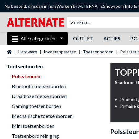
Nu besteld, dinsdag in huis
Werken bij ALTERNATE
Showroom
Info & 
Alle categorieën
OUTLET
ACTIES
PC-
Startpagina
Hardware
Invoerapparaten
Toetsenborden
Polssteu
Toetsenborden
TOPP
Polssteunen
Sharkoon E
Bluetooth toetsenborden
Draadloze toetsenborden
Productt
Gaming toetsenborden
Primaire k
Mechanische toetsenborden
Mini toetsenborden
Polssteu
Toetsenbord reiniging