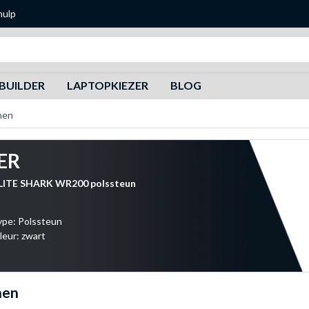
hulp
Zoeken
BUILDER
LAPTOPKIEZER
BLOG
nen
ER
LITE SHARK WR200 polssteun
ype: Polssteun
leur: zwart
nen