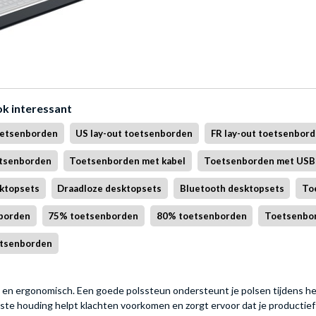
ok interessant
oetsenborden
US lay-out toetsenborden
FR lay-out toetsenbor
etsenborden
Toetsenborden met kabel
Toetsenborden met USB-
ktopsets
Draadloze desktopsets
Bluetooth desktopsets
To
borden
75% toetsenborden
80% toetsenborden
Toetsenbo
etsenborden
n ergonomisch. Een goede polssteun ondersteunt je polsen tijdens het ty
juiste houding helpt klachten voorkomen en zorgt ervoor dat je productief b