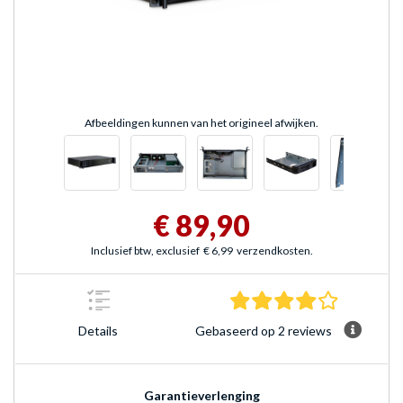
Afbeeldingen kunnen van het origineel afwijken.
€ 89,90
Inclusief btw, exclusief
€ 6,99
verzendkosten.
4.0 sterre
Gebaseerd op 2 reviews
Details
Garantieverlenging