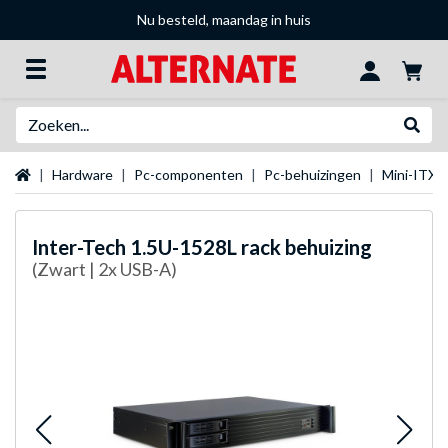
Nu besteld, maandag in huis
Zoeken
Websh
Startpagina
Hardware
Pc-componenten
Pc-behuizingen
Mini-ITX 
Inter-Tech
1.5U-1528L rack behuizing
(Zwart | 2x USB-A)