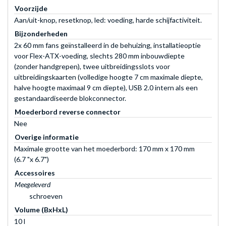
Voorzijde
Aan/uit-knop, resetknop, led: voeding, harde schijfactiviteit.
Bijzonderheden
2x 60 mm fans geïnstalleerd in de behuizing, installatieoptie
voor Flex-ATX-voeding, slechts 280 mm inbouwdiepte
(zonder handgrepen), twee uitbreidingsslots voor
uitbreidingskaarten (volledige hoogte 7 cm maximale diepte,
halve hoogte maximaal 9 cm diepte), USB 2.0 intern als een
gestandaardiseerde blokconnector.
Moederbord reverse connector
Nee
Overige informatie
Maximale grootte van het moederbord: 170 mm x 170 mm
(6.7 "x 6.7")
Accessoires
Meegeleverd
schroeven
Volume (BxHxL)
10 l