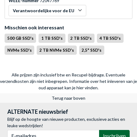
WEEE-nummer
72047769
Verantwoordelijke voor de EU
Misschien ook interessant
500 GB SSD's
1 TB SSD's
2 TB SSD's
4 TB SSD's
NVMe SSD's
2 TB NVMe SSD's
2,5" SSD's
Alle prijzen zijn inclusief btw en Recupel-bijdrage. Eventuele
verzendkosten zijn niet inbegrepen.
Informatie over het inleveren van je
oud apparaat kan je hier vinden.
Terug naar boven
ALTERNATE nieuwsbrief
Blijf op de hoogte van nieuwe producten, exclusieve acties en
leuke wedstrijden!
E-mailadres
Inschrijven