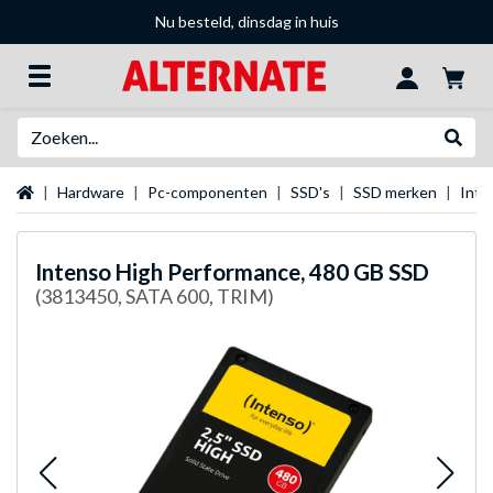
Nu besteld, dinsdag in huis
Zoeken
Websh
Startpagina
Hardware
Pc-componenten
SSD's
SSD merken
Inte
Intenso
High Performance, 480 GB SSD
(3813450, SATA 600, TRIM)