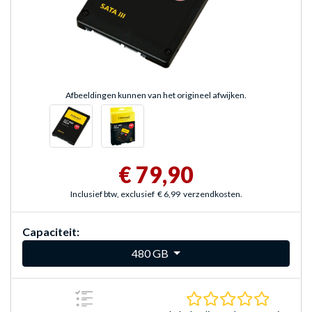
Afbeeldingen kunnen van het origineel afwijken.
€ 79,90
Inclusief btw, exclusief
€ 6,99
verzendkosten.
Capaciteit:
480 GB
0.0 sterr