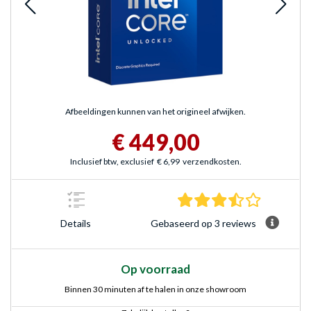
Afbeeldingen kunnen van het origineel afwijken.
€ 449,00
Inclusief btw, exclusief
€ 6,99
verzendkosten.
3.7 sterre
Gebaseerd op 3 reviews
Details
Op voorraad
Binnen 30 minuten af te halen in onze showroom