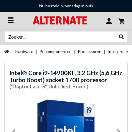
Nu besteld, woensdag in huis
Zoeken
Websh
Startpagina
Hardware
Pc-componenten
Processoren
Intel proces
Intel®
Core i9-14900KF, 3,2 GHz (5,6 GHz
Turbo Boost) socket 1700 processor
("Raptor Lake-S", Unlocked, Boxed)