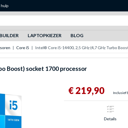
 hulp
Zoeken
BUILDER
LAPTOPKIEZER
BLOG
ssoren
Core i5
Intel® Core i5-14400, 2,5 GHz (4,7 GHz Turbo Boos
rbo Boost) socket 1700 processor
€ 219,90
Inclusief 
Details