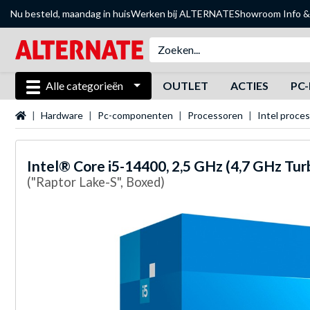
Nu besteld, maandag in huis
Werken bij ALTERNATE
Showroom
Info &
Alle categorieën
OUTLET
ACTIES
PC-
Startpagina
Hardware
Pc-componenten
Processoren
Intel proce
Intel®
Core i5-14400, 2,5 GHz (4,7 GHz Tu
("Raptor Lake-S", Boxed)