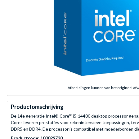
Afbeeldingen kunnen van het origineel afw
Productomschrijving
De 14e generatie Intel® Core™ i5-14400 desktop processor genaa
Cores leveren prestaties voor rekenintensieve toepassingen, terwi
DDR5 en DDR4. De processor is compatibel met moederborden die 
Productcode: 100029720