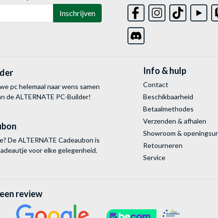
Inschrijven
Info & hulp
lder
Contact
uwe pc helemaal naar wens samen
van de ALTERNATE
PC-Builder!
Beschikbaarheid
Betaalmethodes
Verzenden & afhalen
ubon
Showroom & openingsu
tie? De ALTERNATE Cadeaubon is
Retourneren
cadeautje voor elke gelegenheid.
Service
 een review