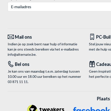
E-mailadres
Mail ons
PC-Bui
Indien je op zoek bent naar hulp of informatie
Stel jouw nie
kan je ons steeds bereiken via het
e-mailadres
met de hulp 
info@alternate.be
.
Bel ons
Cadea
Je kan ons van maandag t.e.m. zaterdag tussen
Geen inspira
10.00 uur en 18.00 uur bereiken op het nummer
het perfecte 
03 871 11 11
.
Plaats