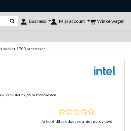
Winkelwagen
Business
Mijn account
Webshop doorzoeken
t) socket 1700 processor
btw, exclusief
€ 6,99
verzendkosten.
0.0 sterren Gebasee
Je hebt dit product nog niet gereviewd