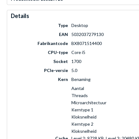
Details
Type
Desktop
EAN
5032037279130
Fabrikantcode
BX8071514400
CPU-type
Core i5
Socket
1700
PCIe-versie
5.0
Kern
Benaming
Aantal
Threads
Microarchitectuur
Kerntype 1
Kloksnelheid
Kerntype 2
Kloksnelheid
Cache
Level 2: 9728 KB, Level 3: 20480 K