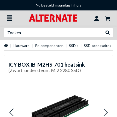
Nu besteld, maandag in huis
Zoeken
Websh
Startpagina
Hardware
Pc-componenten
SSD's
SSD-accessoires
ICY BOX
IB-M2HS-701 heatsink
(Zwart, ondersteunt M.2 2280 SSD)