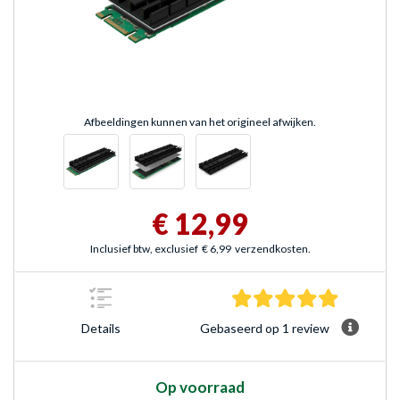
Afbeeldingen kunnen van het origineel afwijken.
€ 12,99
Inclusief btw, exclusief
€ 6,99
verzendkosten.
5.0 sterre
Gebaseerd op 1 review
Details
Op voorraad