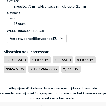
Heatsink
Breedte: 70 mm x Hoogte: 5 mm x Diepte: 21 mm
Gewicht
Totaal
18 gram
WEEE-nummer
31707681
Verantwoordelijke voor de EU
Misschien ook interessant
500 GB SSD's
1 TB SSD's
2 TB SSD's
4 TB SSD's
NVMe SSD's
2 TB NVMe SSD's
2,5" SSD's
Alle prijzen zijn inclusief btw en Recupel-bijdrage. Eventuele
verzendkosten zijn niet inbegrepen.
Informatie over het inleveren van je
oud apparaat kan je hier vinden.