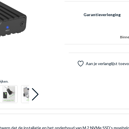
Garantieverlenging
Binne
Aan je verlanglijst toe
ijken.
twerp dat de installatie en het onderhoud van M.2 NVMe SSD's moeitel