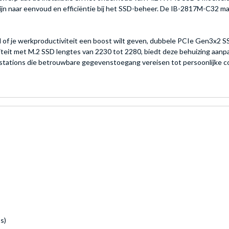
ek zijn naar eenvoud en efficiëntie bij het SSD-beheer. De IB-2817M-C32
d of je werkproductiviteit een boost wilt geven, dubbele PCIe Gen3x2 
iteit met M.2 SSD lengtes van 2230 tot 2280, biedt deze behuizing aanp
rkstations die betrouwbare gegevenstoegang vereisen tot persoonlijke 
s)