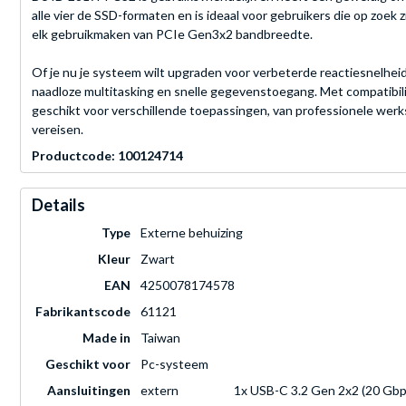
alle vier de SSD-formaten en is ideaal voor gebruikers die op zo
elk gebruikmaken van PCIe Gen3x2 bandbreedte.
Of je nu je systeem wilt upgraden voor verbeterde reactiesnelhei
naadloze multitasking en snelle gegevenstoegang. Met compatibil
geschikt voor verschillende toepassingen, van professionele we
vereisen.
Productcode: 100124714
Details
Type
Externe behuizing
Kleur
Zwart
EAN
4250078174578
Fabrikantscode
61121
Made in
Taiwan
Geschikt voor
Pc-systeem
Aansluitingen
extern
1x USB-C 3.2 Gen 2x2 (20 Gbp