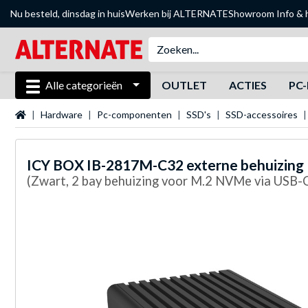
Nu besteld, dinsdag in huis
Werken bij ALTERNATE
Showroom
Info & 
Alle categorieën
OUTLET
ACTIES
PC-
Startpagina
Hardware
Pc-componenten
SSD's
SSD-accessoires
ICY BOX
IB-2817M-C32 externe behuizing
(Zwart, 2 bay behuizing voor M.2 NVMe via USB-