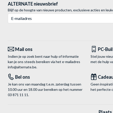
ALTERNATE nieuwsbrief
Blijf op de hoogte van nieuwe producten, exclusieve acties en leuk
E-mailadres
Mail ons
PC-Bui
Indien je op zoek bent naar hulp of informatie
Stel jouw nie
kan je ons steeds bereiken via het
e-mailadres
met de hulp 
info@alternate.be
.
Bel ons
Cadea
Je kan ons van maandag t.e.m. zaterdag tussen
Geen inspira
10.00 uur en 18.00 uur bereiken op het nummer
het perfecte 
03 871 11 11
.
Plaats