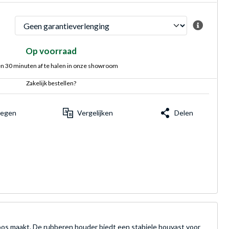
Op voorraad
n 30 minuten af te halen in onze showroom
Zakelijk bestellen?
voegen
Vergelijken
Delen
oos maakt. De rubberen houder biedt een stabiele houvast voor