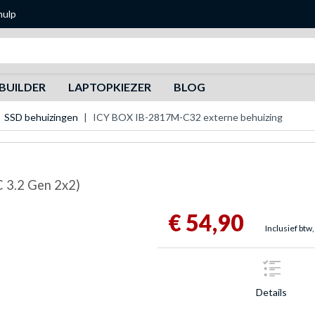
hulp
Zoeken
BUILDER
LAPTOPKIEZER
BLOG
SSD behuizingen
ICY BOX IB-2817M-C32 externe behuizing
C 3.2 Gen 2x2)
€ 54,90
Inclusief btw,
Details