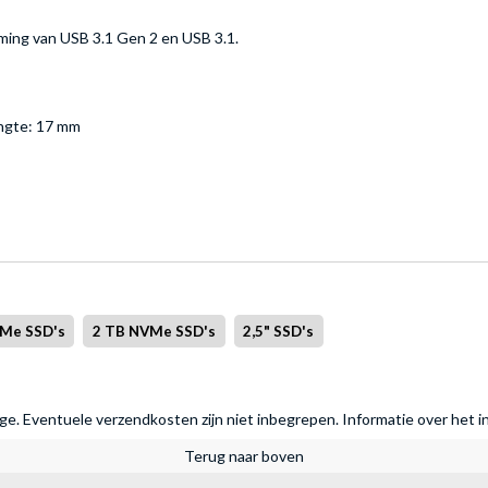
ming van USB 3.1 Gen 2 en USB 3.1.
ngte: 17 mm
Me SSD's
2 TB NVMe SSD's
2,5" SSD's
rage. Eventuele verzendkosten zijn niet inbegrepen.
Informatie over het i
Terug naar boven