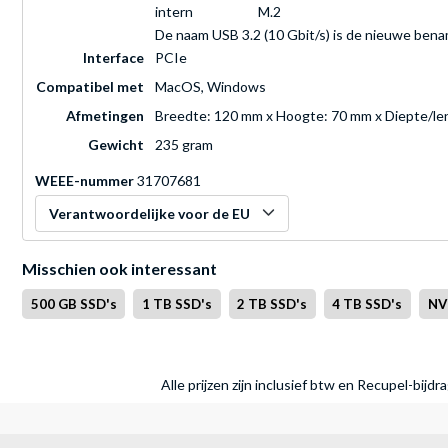
intern
M.2
De naam USB 3.2 (10 Gbit/s) is de nieuwe bena
Interface
PCIe
Compatibel met
MacOS, Windows
Afmetingen
Breedte: 120 mm x Hoogte: 70 mm x Diepte/le
Gewicht
235 gram
WEEE-nummer
31707681
Verantwoordelijke voor de EU
Misschien ook interessant
500 GB SSD's
1 TB SSD's
2 TB SSD's
4 TB SSD's
NV
Alle prijzen zijn inclusief btw en Recupel-bijd