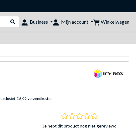
Winkelwagen
Business
Mijn account
Webshop doorzoeken
 exclusief
€ 6,99
verzendkosten.
0.0 sterren Gebasee
Je hebt dit product nog niet gereviewd