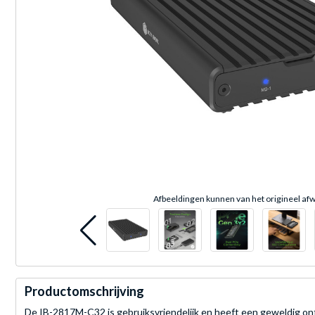
Afbeeldingen kunnen van het origineel afw
Productomschrijving
De IB-2817M-C32 is gebruiksvriendelijk en heeft een geweldig on