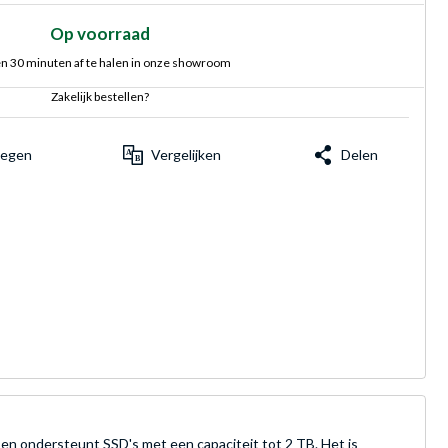
Op voorraad
n 30 minuten af te halen in onze showroom
Zakelijk bestellen?
voegen
Vergelijken
Delen
 ondersteunt SSD's met een capaciteit tot 2 TB. Het is