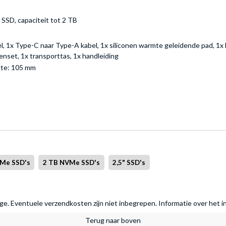
SSD, capaciteit tot 2 TB
l, 1x Type-C naar Type-A kabel, 1x siliconen warmte geleidende pad, 1x 
enset, 1x transporttas, 1x handleiding
gte: 105 mm
Me SSD's
2 TB NVMe SSD's
2,5" SSD's
rage. Eventuele verzendkosten zijn niet inbegrepen.
Informatie over het i
Terug naar boven