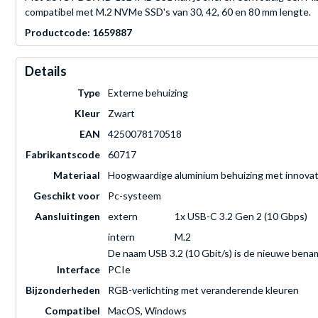
compatibel met M.2 NVMe SSD's van 30, 42, 60 en 80 mm lengte.
Productcode: 1659887
Details
Type
Externe behuizing
Kleur
Zwart
EAN
4250078170518
Fabrikantscode
60717
Materiaal
Hoogwaardige aluminium behuizing met innovat
Geschikt voor
Pc-systeem
Aansluitingen
extern
1x USB-C 3.2 Gen 2 (10 Gbps)
intern
M.2
De naam USB 3.2 (10 Gbit/s) is de nieuwe bena
Interface
PCIe
Bijzonderheden
RGB-verlichting met veranderende kleuren
Compatibel
MacOS, Windows