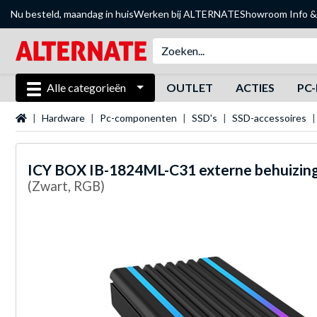
Nu besteld, maandag in huis
Werken bij ALTERNATE
Showroom
Info &
Alle categorieën
OUTLET
ACTIES
PC-
Startpagina
Hardware
Pc-componenten
SSD's
SSD-accessoires
ICY BOX
IB-1824ML-C31 externe behuizin
(Zwart, RGB)