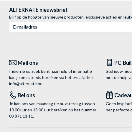
ALTERNATE nieuwsbrief
Blijf op de hoogte van nieuwe producten, exclusieve acties en leuk
E-mailadres
Mail ons
PC-Bui
Indien je op zoek bent naar hulp of informatie
Stel jouw nie
kan je ons steeds bereiken via het
e-mailadres
met de hulp 
info@alternate.be
.
Bel ons
Cadea
Je kan ons van maandag t.e.m. zaterdag tussen
Geen inspira
10.00 uur en 18.00 uur bereiken op het nummer
het perfecte 
03 871 11 11
.