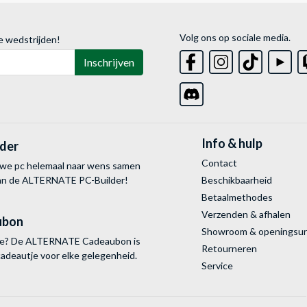
Volg ons op sociale media.
e wedstrijden!
Inschrijven
Info & hulp
lder
Contact
uwe pc helemaal naar wens samen
van de ALTERNATE
PC-Builder!
Beschikbaarheid
Betaalmethodes
Verzenden & afhalen
ubon
Showroom & openingsu
tie? De ALTERNATE Cadeaubon is
Retourneren
cadeautje voor elke gelegenheid.
Service