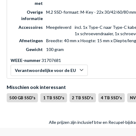
met
Overige
M.2 SSD-formaat: M-Key - 22x 30/42/60/80 mm 
informatie
Accessoires
Meegeleverd
incl. 1x Type-C naar Type-C kabe
1x schroevendraaier, 1x schroev
Afmetingen
Breedte: 40 mm x Hoogte: 15 mm x Diepte/len
Gewicht
100 gram
WEEE-nummer
31707681
Verantwoordelijke voor de EU
Misschien ook interessant
500 GB SSD's
1 TB SSD's
2 TB SSD's
4 TB SSD's
NV
Alle prijzen zijn inclusief btw en Recupel-bijd