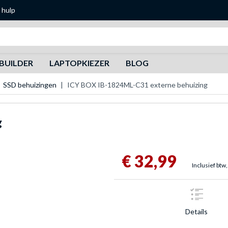
 hulp
Zoeken
BUILDER
LAPTOPKIEZER
BLOG
SSD behuizingen
ICY BOX IB-1824ML-C31 externe behuizing
g
€ 32,99
Inclusief btw,
Details