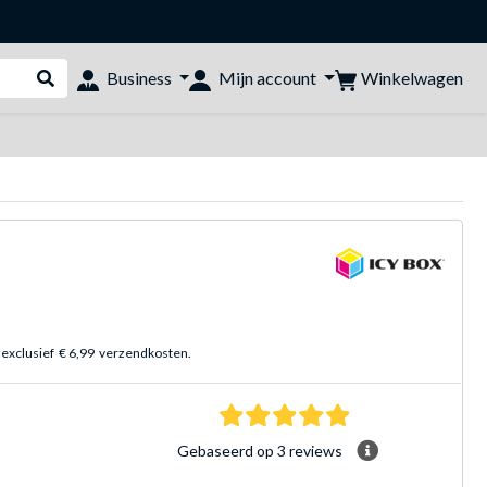
Winkelwagen
Business
Mijn account
Webshop doorzoeken
 exclusief
€ 6,99
verzendkosten.
5.0 sterren Gebasee
Gebaseerd op 3 reviews