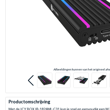
Afbeeldingen kunnen van het origineel afw
Productomschrijving
Met de ICY BOX IB-1824ML-C31 kun je snel en eenvoudig een M.2 