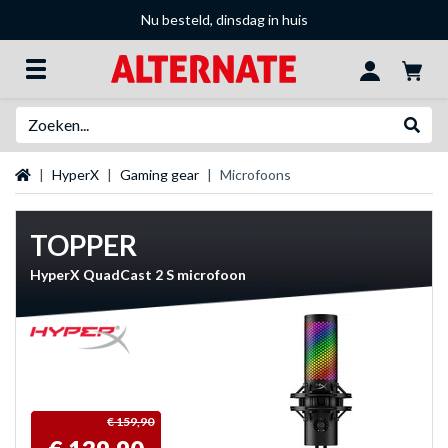
Nu besteld, dinsdag in huis
Zoeken
Websh
Startpagina
HyperX
Gaming gear
Microfoons
TOPPER
HyperX QuadCast 2 S microfoon
€ 159,90