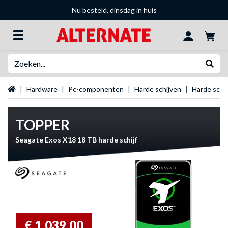
Nu besteld, dinsdag in huis
Zoeken
Websh
Startpagina
Hardware
Pc-componenten
Harde schijven
Harde schi
TOPPER
Seagate Exos X18 18 TB harde schijf
€ 1.039,00