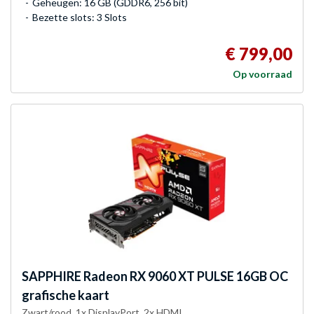
Geheugen: 16 GB (GDDR6, 256 bit)
Bezette slots: 3 Slots
€ 799,00
Op voorraad
SAPPHIRE
Radeon RX 9060 XT PULSE 16GB OC
grafische kaart
Zwart/rood, 1x DisplayPort, 2x HDMI