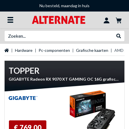
Nu besteld, maandag in huis
Zoeken
Websh
Startpagina
Hardware
Pc-componenten
Grafische kaarten
AMD gra
TOPPER
GIGABYTE Radeon RX 9070 XT GAMING OC 16G grafische kaart
€ 769,00