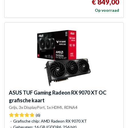
€ 849,00
Op voorraad
ASUS
TUF Gaming Radeon RX 9070 XT OC
grafische kaart
Grijs, 3x DisplayPort, 1x HDMI, RDNA4
(6)
Grafische chip: AMD Radeon RX 9070 XT
Geheugen: 16 GB (GDDR6, 256 bit)