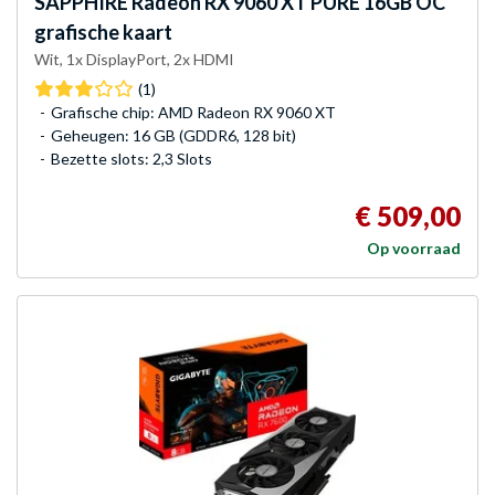
SAPPHIRE
Radeon RX 9060 XT PURE 16GB OC
grafische kaart
Wit, 1x DisplayPort, 2x HDMI
(1)
Grafische chip: AMD Radeon RX 9060 XT
Geheugen: 16 GB (GDDR6, 128 bit)
Bezette slots: 2,3 Slots
€ 509,00
Op voorraad