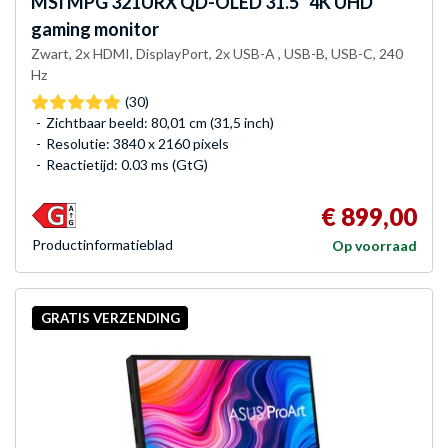
MSI
MPG 321URX QD-OLED 31.5" 4K UHD
gaming monitor
Zwart, 2x HDMI, DisplayPort, 2x USB-A , USB-B, USB-C, 240
Hz
(30)
Zichtbaar beeld: 80,01 cm (31,5 inch)
Resolutie: 3840 x 2160 pixels
Reactietijd: 0.03 ms (GtG)
€ 899,00
Product­informatieblad
Op voorraad
GRATIS VERZENDING