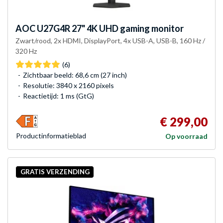
AOC
U27G4R 27" 4K UHD gaming monitor
Zwart/rood, 2x HDMI, DisplayPort, 4x USB-A, USB-B, 160 Hz /
320 Hz
(6)
Zichtbaar beeld: 68,6 cm (27 inch)
Resolutie: 3840 x 2160 pixels
Reactietijd: 1 ms (GtG)
€ 299,00
Product­informatieblad
Op voorraad
GRATIS VERZENDING