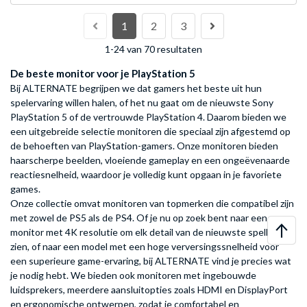
1
2
3
1-24 van 70 resultaten
De beste monitor voor je PlayStation 5
Bij ALTERNATE begrijpen we dat gamers het beste uit hun
spelervaring willen halen, of het nu gaat om de nieuwste Sony
PlayStation 5 of de vertrouwde PlayStation 4. Daarom bieden we
een uitgebreide selectie monitoren die speciaal zijn afgestemd op
de behoeften van PlayStation-gamers. Onze monitoren bieden
haarscherpe beelden, vloeiende gameplay en een ongeëvenaarde
reactiesnelheid, waardoor je volledig kunt opgaan in je favoriete
games.
Onze collectie omvat monitoren van topmerken die compatibel zijn
met zowel de PS5 als de PS4. Of je nu op zoek bent naar een
monitor met 4K resolutie om elk detail van de nieuwste spellen te
zien, of naar een model met een hoge verversingssnelheid voor
een superieure game-ervaring, bij ALTERNATE vind je precies wat
je nodig hebt. We bieden ook monitoren met ingebouwde
luidsprekers, meerdere aansluitopties zoals HDMI en DisplayPort
en ergonomische ontwerpen, zodat je comfortabel en