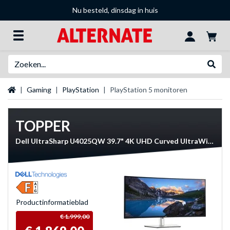
Nu besteld, dinsdag in huis
Zoeken
Websh
Startpagina
Gaming
PlayStation
PlayStation 5 monitoren
TOPPER
Dell UltraSharp U4025QW 39.7" 4K UHD Curved UltraWide monitor
Product­informatieblad
€ 1.999,00