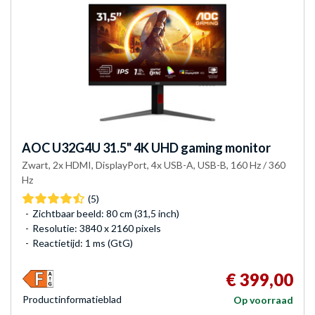
AOC
U32G4U 31.5" 4K UHD gaming monitor
Zwart, 2x HDMI, DisplayPort, 4x USB-A, USB-B, 160 Hz / 360
Hz
(5)
Zichtbaar beeld: 80 cm (31,5 inch)
Resolutie: 3840 x 2160 pixels
Reactietijd: 1 ms (GtG)
€ 399,00
Product­informatieblad
Op voorraad