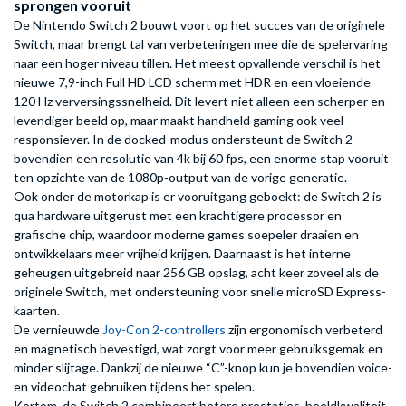
sprongen vooruit
De Nintendo Switch 2 bouwt voort op het succes van de originele
Switch, maar brengt tal van verbeteringen mee die de spelervaring
naar een hoger niveau tillen. Het meest opvallende verschil is het
nieuwe 7,9-inch Full HD LCD scherm met HDR en een vloeiende
120 Hz verversingssnelheid. Dit levert niet alleen een scherper en
levendiger beeld op, maar maakt handheld gaming ook veel
responsiever. In de docked-modus ondersteunt de Switch 2
bovendien een resolutie van 4k bij 60 fps, een enorme stap vooruit
ten opzichte van de 1080p-output van de vorige generatie.
Ook onder de motorkap is er vooruitgang geboekt: de Switch 2 is
qua hardware uitgerust met een krachtigere processor en
grafische chip, waardoor moderne games soepeler draaien en
ontwikkelaars meer vrijheid krijgen. Daarnaast is het interne
geheugen uitgebreid naar 256 GB opslag, acht keer zoveel als de
originele Switch, met ondersteuning voor snelle microSD Express-
kaarten.
De vernieuwde
Joy-Con 2-controllers
zijn ergonomisch verbeterd
en magnetisch bevestigd, wat zorgt voor meer gebruiksgemak en
minder slijtage. Dankzij de nieuwe “C”-knop kun je bovendien voice-
en videochat gebruiken tijdens het spelen.
Kortom, de Switch 2 combineert betere prestaties, beeldkwaliteit