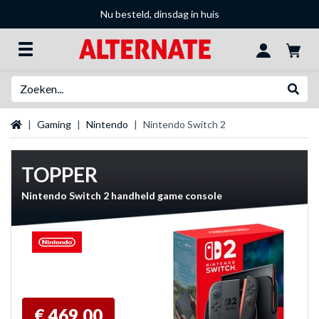
Nu besteld, dinsdag in huis
Zoeken
Websh
Startpagina
Gaming
Nintendo
Nintendo Switch 2
TOPPER
Nintendo Switch 2 handheld game console
€ 469,00