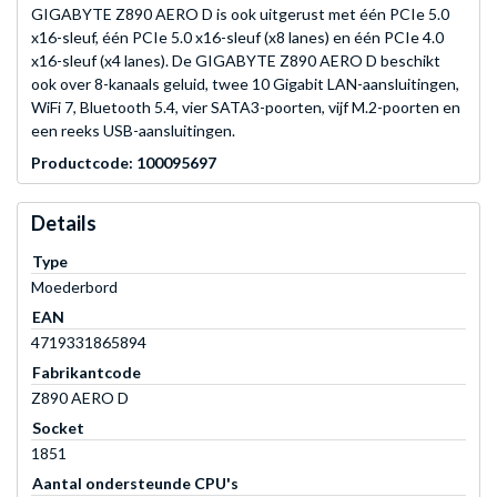
GIGABYTE Z890 AERO D is ook uitgerust met één PCIe 5.0
x16-sleuf, één PCIe 5.0 x16-sleuf (x8 lanes) en één PCIe 4.0
x16-sleuf (x4 lanes). De GIGABYTE Z890 AERO D beschikt
ook over 8-kanaals geluid, twee 10 Gigabit LAN-aansluitingen,
WiFi 7, Bluetooth 5.4, vier SATA3-poorten, vijf M.2-poorten en
een reeks USB-aansluitingen.
Productcode: 100095697
Details
Type
Moederbord
EAN
4719331865894
Fabrikantcode
Z890 AERO D
Socket
1851
Aantal ondersteunde CPU's