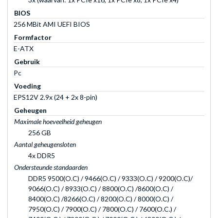
BIOS
256 MBit AMI UEFI BIOS
Formfactor
E-ATX
Gebruik
Pc
Voeding
EPS12V 2.9x (24 + 2x 8-pin)
Geheugen
Maximale hoeveelheid geheugen
256 GB
Aantal geheugensloten
4x DDR5
Ondersteunde standaarden
DDR5 9500(O.C) / 9466(O.C) / 9333(O.C) / 9200(O.C)/
9066(O.C) / 8933(O.C) / 8800(O.C) /8600(O.C) /
8400(O.C) /8266(O.C) / 8200(O.C) / 8000(O.C) /
7950(O.C) / 7900(O.C) / 7800(O.C) / 7600(O.C.) /