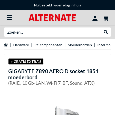
Nu besteld, woensdag in huis
Zoeken
Websh
Startpagina
Hardware
Pc-componenten
Moederborden
Intel moe
+ GRATIS EXTRA'S
GIGABYTE
Z890 AERO D socket 1851
moederbord
(RAID, 10 Gb-LAN, Wi-Fi 7, BT, Sound, ATX)