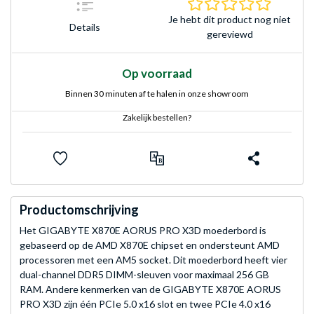
0.0 sterr
Je hebt dit product nog niet
Details
gereviewd
Op voorraad
Binnen 30 minuten af te halen in onze showroom
Zakelijk bestellen?
Productomschrijving
Het GIGABYTE X870E AORUS PRO X3D moederbord is
gebaseerd op de AMD X870E chipset en ondersteunt AMD
processoren met een AM5 socket. Dit moederbord heeft vier
dual-channel DDR5 DIMM-sleuven voor maximaal 256 GB
RAM. Andere kenmerken van de GIGABYTE X870E AORUS
PRO X3D zijn één PCIe 5.0 x16 slot en twee PCIe 4.0 x16