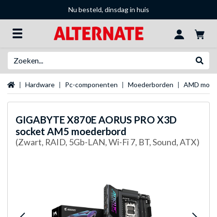
Nu besteld, dinsdag in huis
Zoeken
Websh
Startpagina
Hardware
Pc-componenten
Moederborden
AMD moed
GIGABYTE
X870E AORUS PRO X3D
socket AM5 moederbord
(Zwart, RAID, 5Gb-LAN, Wi-Fi 7, BT, Sound, ATX)