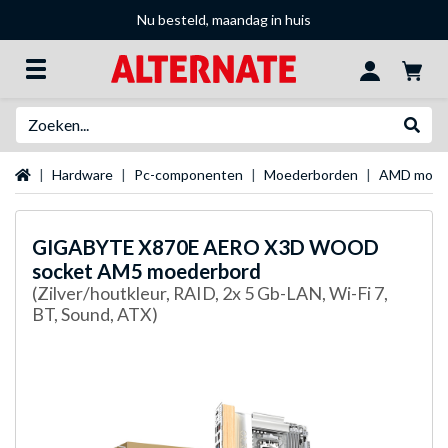
Nu besteld, maandag in huis
Zoeken
Websh
Startpagina
Hardware
Pc-componenten
Moederborden
AMD moed
GIGABYTE
X870E AERO X3D WOOD
socket AM5 moederbord
(Zilver/houtkleur, RAID, 2x 5 Gb-LAN, Wi-Fi 7,
BT, Sound, ATX)