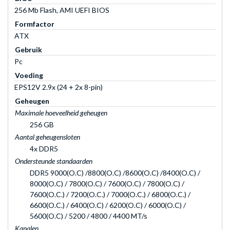
256 Mb Flash, AMI UEFI BIOS
Formfactor
ATX
Gebruik
Pc
Voeding
EPS12V 2.9x (24 + 2x 8-pin)
Geheugen
Maximale hoeveelheid geheugen
256 GB
Aantal geheugensloten
4x DDR5
Ondersteunde standaarden
DDR5 9000(O.C) /8800(O.C) /8600(O.C) /8400(O.C) /
8000(O.C) / 7800(O.C) / 7600(O.C) / 7800(O.C) /
7600(O.C.) / 7200(O.C.) / 7000(O.C.) / 6800(O.C.) /
6600(O.C.) / 6400(O.C) / 6200(O.C) / 6000(O.C) /
5600(O.C) / 5200 / 4800 / 4400 MT/s
Kanalen