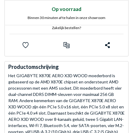
Op voorraad
Binnen 30 minuten af te halen in onze showroom
Zakelijk bestellen?
Productomschrijving
Het GIGABYTE X870E AERO X3D WOOD moederbord is
gebaseerd op de AMD X870E chipset en ondersteunt AMD
processoren met een AM5 socket. Dit moederbord heeft vier
dual-channel DDR5 DIMM-sleuven voor maximaal 256 GB
RAM. Andere kenmerken van de GIGABYTE X870E AERO
X3D WOOD zijn één PCIe 5.0 x16 slot, één PCIe 5.0 x8 slot en
één PCIe 4.0 x4 slot. Daarnaast beschikt de GIGABYTE X870E
AERO X3D WOOD over 8-kanaals geluid, twee 5 Gigabit LAN-
interfaces, Wi-Fi 7, Bluetooth 5.4, vier SATA-poorten, vier M.2-
poorten, vijf USB-A 3.2 (10 Gbit/s), drie USB-C 3.2 (5 Gbit/s)