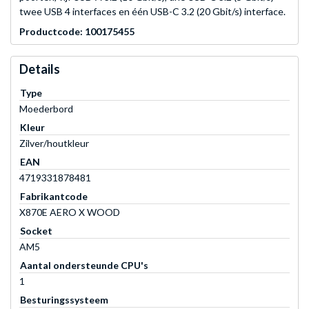
twee USB 4 interfaces en één USB-C 3.2 (20 Gbit/s) interface.
Productcode: 100175455
Details
Type
Moederbord
Kleur
Zilver/houtkleur
EAN
4719331878481
Fabrikantcode
X870E AERO X WOOD
Socket
AM5
Aantal ondersteunde CPU's
1
Besturingssysteem