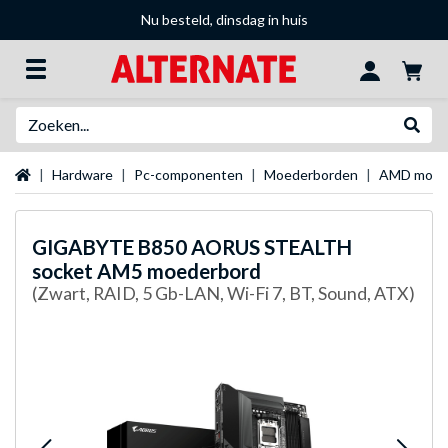
Nu besteld, dinsdag in huis
Zoeken
Websh
Startpagina
Hardware
Pc-componenten
Moederborden
AMD moed
GIGABYTE
B850 AORUS STEALTH
socket AM5 moederbord
(Zwart, RAID, 5 Gb-LAN, Wi-Fi 7, BT, Sound, ATX)