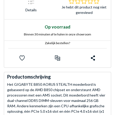
0.0 sterr
Je hebt dit product nog niet
Details
gereviewd
Op voorraad
Binnen 30 minuten af te halen in onze showroom
Zakelijk bestellen?
Productomschrijving
Het GIGABYTE B850 AORUS STEALTH moederbord is
gebaseerd op de AMD B850 chipset en ondersteunt AMD
processoren met een AM5 socket. Dit moederbord heeft vier
dual-channel DDR5 DIMM-sleuven voor maximaal 256 GB
RAM. Andere kenmerken zijn een CPU-afhankelijke grafische
oplossing, één PCIe 5.0 x16 slot en één PCIe 4.0 x16 slot (x1