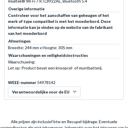
Realtek® Wi-Fi 7 RTL8922AE, Bluetooth 5.4
Overige informatie
Controleer voor het aanschaffen van geheugen of het
merk of type compatibel is met het moederbord. Deze
informatie kan je vinden op de website van de fabrikant
van het moederbord
Afmetingen
Breedte: 244 mm x Hoogte: 305 mm
Waarschuwingen en veiligheidsinstructies
Waarschuwing:
Let op: Product bevat een knoopcel- of muntbatterij.
WEEE-nummer
54978142
Verantwoordelijke voor de EU
Alle prijzen zijn inclusief btw en Recupel-bijdrage. Eventuele
verzendkosten zijn niet inbegrepen.
Informatie over het inleveren van je