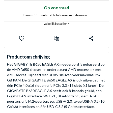
Op voorraad
Binnen 30 minuten af te halen in onze showroom
Zakelijk bestellen?
Productomschrijving
Het GIGABYTE B650 EAGLE AX moederbord is gebaseerd op
de AMD B650 chipset en ondersteunt AMD processors met
AM5 socket. Hij heeft vier DDR5-sleuven voor maximaal 256
GB RAM. De GIGABYTE B650 EAGLE AX is ook uitgerust met
één PCIe 4.0 x16 slot en drie PCIe 3.0 x16 slots (x1 lanes). De
GIGABYTE B650 EAGLE AX heeft ook 8-kanaals geluid, een
Gigabit LAN-interface, Wi-Fi 6E, Bluetooth 5.3, vier SATA3-
poorten, drie M.2-poorten, zes USB-A 2.0, twee USB-A 3.2 (10
Gbit/s) interfaces en één USB-C 3.2 (5 Gbit/s) interface.