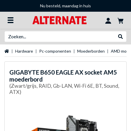
Nu besteld, maandag in huis
Zoeken
Websh
Startpagina
Hardware
Pc-componenten
Moederborden
AMD moed
GIGABYTE
B650 EAGLE AX socket AM5
moederbord
(Zwart/grijs, RAID, Gb-LAN, Wi-Fi 6E, BT, Sound,
ATX)