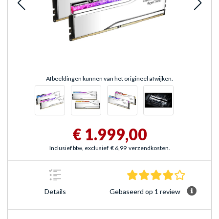
Afbeeldingen kunnen van het origineel afwijken.
€ 1.999,00
Inclusief btw, exclusief
€ 6,99
verzendkosten.
4.0 sterre
Gebaseerd op 1 review
Details