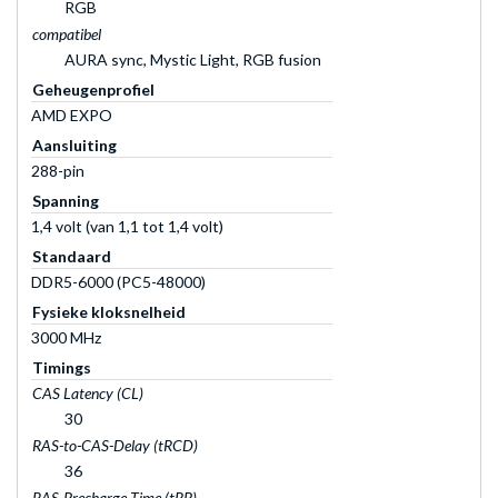
RGB
compatibel
AURA sync, Mystic Light, RGB fusion
Geheugenprofiel
AMD EXPO
Aansluiting
288-pin
Spanning
1,4 volt (van 1,1 tot 1,4 volt)
Standaard
DDR5-6000 (PC5-48000)
Fysieke kloksnelheid
3000 MHz
Timings
CAS Latency (CL)
30
RAS-to-CAS-Delay (tRCD)
36
RAS-Precharge-Time (tRP)