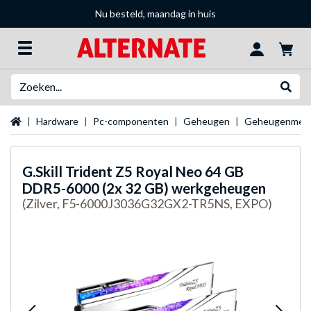
Nu besteld, maandag in huis
Zoeken
Websh
Startpagina
Hardware
Pc-componenten
Geheugen
Geheugenmer
G.Skill
Trident Z5 Royal Neo 64 GB
DDR5-6000 (2x 32 GB) werkgeheugen
(Zilver, F5-6000J3036G32GX2-TR5NS, EXPO)