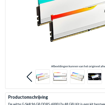
Afbeeldingen kunnen van het origineel afw
Productomschrijving
De witte G.Skill 96 GB DDR5-6000 (2x 48 GB) Kit is een kit besta