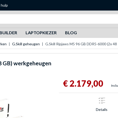
 hulp
Zoeken
BUILDER
LAPTOPKIEZER
BLOG
rken
G.Skill geheugen
G.Skill Ripjaws M5 96 GB DDR5-6000 (2x 4
48 GB) werkgeheugen
€ 2.179,00
Inclu
Details