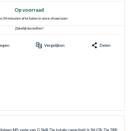
Op voorraad
n 30 minuten af te halen in onze showroom
Zakelijk bestellen?
voegen
Vergelijken
Delen
aws M5 serie van G.Skill. De totale capaciteit is 96 GB. De 288-