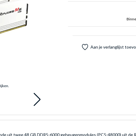
Binne
Aan je verlanglijst toe
ijken.
ande uit twee 48 GB DDR5-6000 geheugenmodules (PC5-48000) uit de Ripj