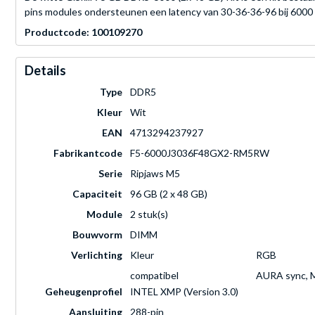
pins modules ondersteunen een latency van 30-36-36-96 bij 6000
Productcode: 100109270
Details
Type
DDR5
Kleur
Wit
EAN
4713294237927
Fabrikantcode
F5-6000J3036F48GX2-RM5RW
Serie
Ripjaws M5
Capaciteit
96 GB (2 x 48 GB)
Module
2 stuk(s)
Bouwvorm
DIMM
Verlichting
Kleur
RGB
compatibel
AURA sync, M
Geheugenprofiel
INTEL XMP (Version 3.0)
Aansluiting
288-pin