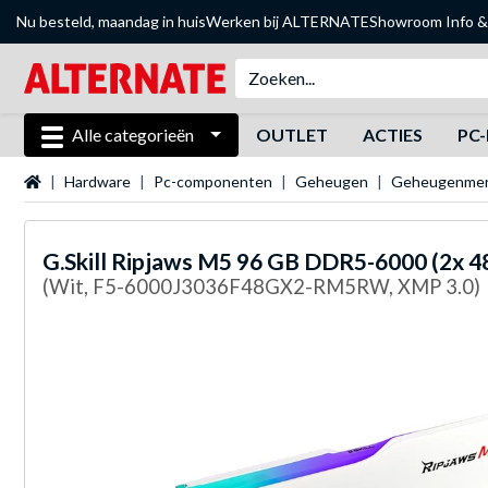
Nu besteld, maandag in huis
Werken bij ALTERNATE
Showroom
Info &
Alle categorieën
OUTLET
ACTIES
PC-
Startpagina
Hardware
Pc-componenten
Geheugen
Geheugenme
G.Skill
Ripjaws M5 96 GB DDR5-6000 (2x 
(Wit, F5-6000J3036F48GX2-RM5RW, XMP 3.0)