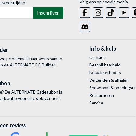
Volg ons op sociale media.
e wedstrijden!
Inschrijven
Info & hulp
lder
Contact
uwe pc helemaal naar wens samen
van de ALTERNATE
PC-Builder!
Beschikbaarheid
Betaalmethodes
Verzenden & afhalen
ubon
Showroom & openingsu
tie? De ALTERNATE Cadeaubon is
Retourneren
cadeautje voor elke gelegenheid.
Service
 een review