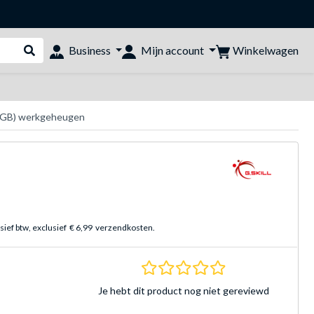
Winkelwagen
Business
Mijn account
Webshop doorzoeken
8 GB) werkgeheugen
sief btw, exclusief
€ 6,99
verzendkosten.
0.0 sterren Gebasee
Je hebt dit product nog niet gereviewd