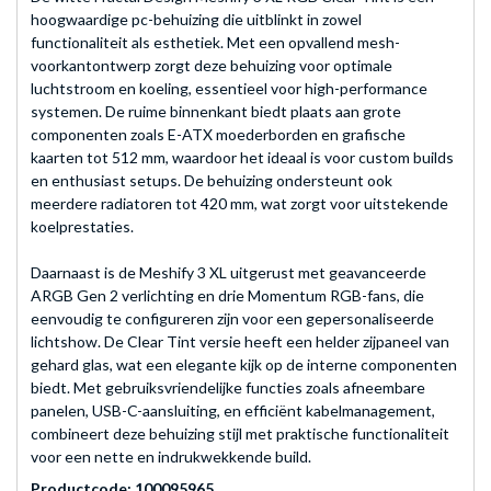
hoogwaardige pc-behuizing die uitblinkt in zowel
functionaliteit als esthetiek. Met een opvallend mesh-
voorkantontwerp zorgt deze behuizing voor optimale
luchtstroom en koeling, essentieel voor high-performance
systemen. De ruime binnenkant biedt plaats aan grote
componenten zoals E-ATX moederborden en grafische
kaarten tot 512 mm, waardoor het ideaal is voor custom builds
en enthusiast setups. De behuizing ondersteunt ook
meerdere radiatoren tot 420 mm, wat zorgt voor uitstekende
koelprestaties.
Daarnaast is de Meshify 3 XL uitgerust met geavanceerde
ARGB Gen 2 verlichting en drie Momentum RGB-fans, die
eenvoudig te configureren zijn voor een gepersonaliseerde
lichtshow. De Clear Tint versie heeft een helder zijpaneel van
gehard glas, wat een elegante kijk op de interne componenten
biedt. Met gebruiksvriendelijke functies zoals afneembare
panelen, USB-C-aansluiting, en efficiënt kabelmanagement,
combineert deze behuizing stijl met praktische functionaliteit
voor een nette en indrukwekkende build.
Productcode: 100095965