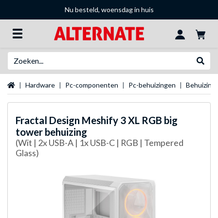
Nu besteld, woensdag in huis
Zoeken
Websh
Startpagina
Hardware
Pc-componenten
Pc-behuizingen
Behuizing
Fractal Design
Meshify 3 XL RGB big
tower behuizing
(Wit | 2x USB-A | 1x USB-C | RGB | Tempered
Glass)