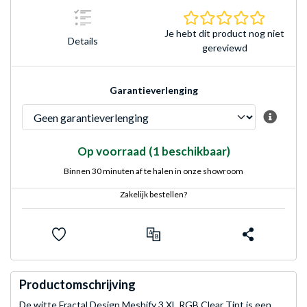
0.0 sterr
Je hebt dit product nog niet
Details
gereviewd
Garantieverlenging
Op voorraad
(1 beschikbaar)
Binnen 30 minuten af te halen in onze showroom
Zakelijk bestellen?
Productomschrijving
De witte Fractal Design Meshify 3 XL RGB Clear Tint is een