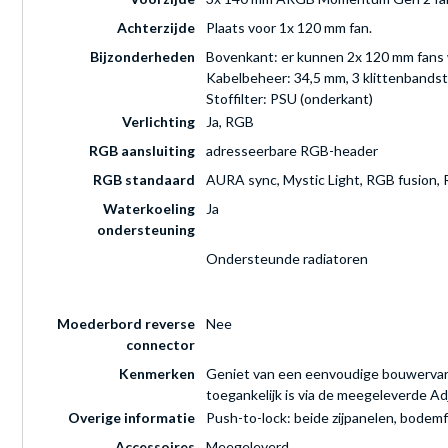
Achterzijde
Plaats voor 1x 120 mm fan.
Bijzonderheden
Bovenkant: er kunnen 2x 120 mm fans w
Kabelbeheer: 34,5 mm, 3 klittenbandstr
Stoffilter: PSU (onderkant)
Verlichting
Ja, RGB
RGB aansluiting
adresseerbare RGB-header
RGB standaard
AURA sync, Mystic Light, RGB fusion,
Waterkoeling
Ja
ondersteuning
Ondersteunde radiatoren
Moederbord reverse
Nee
connector
Kenmerken
Geniet van een eenvoudige bouwervaring
toegankelijk is via de meegeleverde Ad
Overige informatie
Push-to-lock: beide zijpanelen, bodem
Accessoires
Meegeleverd