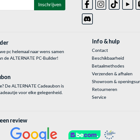
Inschrijven
Info & hulp
lder
Contact
uwe pc helemaal naar wens samen
van de ALTERNATE
PC-Builder!
Beschikbaarheid
Betaalmethodes
Verzenden & afhalen
ubon
Showroom & openingsu
tie? De ALTERNATE Cadeaubon is
Retourneren
cadeautje voor elke gelegenheid.
Service
 een review