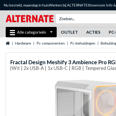
Nu besteld, maandag in huis
Werken bij ALTERNATE
Showroom
Info &
Alle categorieën
OUTLET
ACTIES
PC-
Startpagina
Hardware
Pc-componenten
Pc-behuizingen
Behuizin
Fractal Design
Meshify 3 Ambience Pro RGB
(Wit | 2x USB-A | 1x USB-C | RGB | Tempered Glas