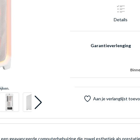
Details
Garantieverlenging
Binne
ijken.
Aan je verlanglijst toe
 een geavanceerde computerbehuizing die zowel esthetiek als prestaties