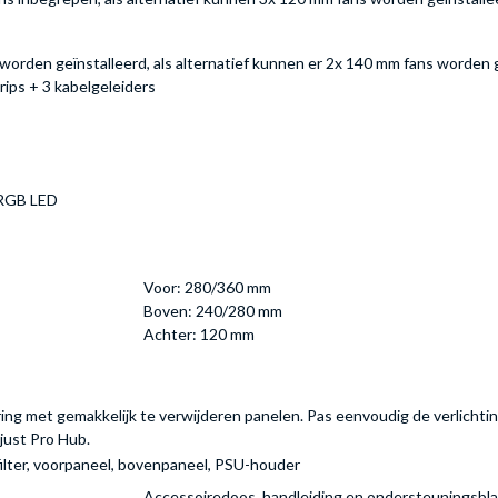
orden geïnstalleerd, als alternatief kunnen er 2x 140 mm fans worden g
ips + 3 kabelgeleiders
 RGB LED
Voor: 280/360 mm
Boven: 240/280 mm
Achter: 120 mm
 met gemakkelijk te verwijderen panelen. Pas eenvoudig de verlichting e
just Pro Hub.
filter, voorpaneel, bovenpaneel, PSU-houder
Accessoiredoos, handleiding en ondersteuningsbla