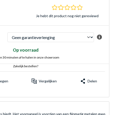
0.0 sterren Gebasee
Je hebt dit product nog niet gereviewd
Op voorraad
n 30 minuten af te halen in onze showroom
Zakelijk bestellen?
voegen
Vergelijken
Delen
 biedt. Het voorpaneel is voorzien van een fijnmazig metalen gaas