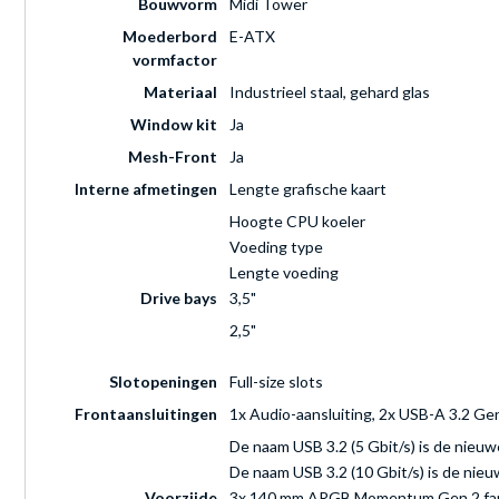
Bouwvorm
Midi Tower
Moederbord
E-ATX
vormfactor
Materiaal
Industrieel staal, gehard glas
Window kit
Ja
Mesh-Front
Ja
Interne afmetingen
Lengte grafische kaart
Hoogte CPU koeler
Voeding type
Lengte voeding
Drive bays
3,5"
2,5"
Slotopeningen
Full-size slots
Frontaansluitingen
1x Audio-aansluiting, 2x USB-A 3.2 Ge
De naam USB 3.2 (5 Gbit/s) is de nieu
De naam USB 3.2 (10 Gbit/s) is de nie
Voorzijde
3x 140 mm ARGB Momentum Gen 2 fans i