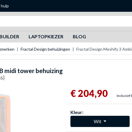
 hulp
Zoeken
BUILDER
LAPTOPKIEZER
BLOG
gmerken
Fractal Design behuizingen
Fractal Design Meshify 3 Amb
 midi tower behuizing
s)
€ 204,90
Inclusief 
Kleur:
Wit