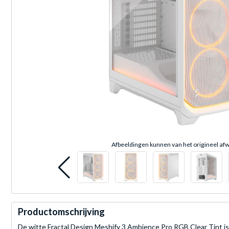
Afbeeldingen kunnen van het origineel afw
Productomschrijving
De witte Fractal Design Meshify 3 Ambience Pro RGB Clear Tint is