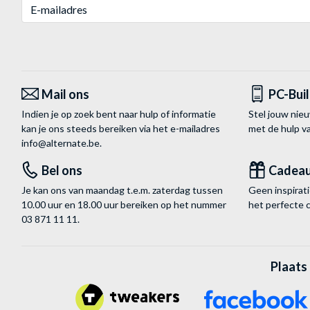
E-mailadres
Mail ons
PC-Bui
Indien je op zoek bent naar hulp of informatie
Stel jouw nie
kan je ons steeds bereiken via het
e-mailadres
met de hulp 
info@alternate.be
.
Bel ons
Cadea
Je kan ons van maandag t.e.m. zaterdag tussen
Geen inspira
10.00 uur en 18.00 uur bereiken op het nummer
het perfecte 
03 871 11 11
.
Plaats