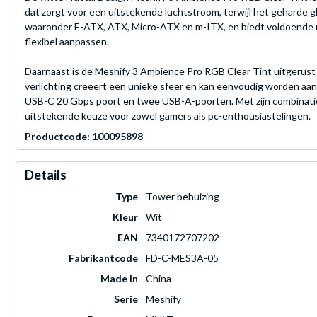
dat zorgt voor een uitstekende luchtstroom, terwijl het geharde g
waaronder E-ATX, ATX, Micro-ATX en m-ITX, en biedt voldoende ru
flexibel aanpassen.
Daarnaast is de Meshify 3 Ambience Pro RGB Clear Tint uitgerust
verlichting creëert een unieke sfeer en kan eenvoudig worden aa
USB-C 20 Gbps poort en twee USB-A-poorten. Met zijn combinatie
uitstekende keuze voor zowel gamers als pc-enthousiastelingen.
Productcode: 100095898
Details
Type
Tower behuizing
Kleur
Wit
EAN
7340172707202
Fabrikantcode
FD-C-MES3A-05
Made in
China
Serie
Meshify