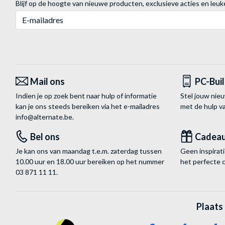
Blijf op de hoogte van nieuwe producten, exclusieve acties en leuk
E-mailadres
Mail ons
PC-Bui
Indien je op zoek bent naar hulp of informatie
Stel jouw nie
kan je ons steeds bereiken via het
e-mailadres
met de hulp 
info@alternate.be
.
Bel ons
Cadea
Je kan ons van maandag t.e.m. zaterdag tussen
Geen inspira
10.00 uur en 18.00 uur bereiken op het nummer
het perfecte 
03 871 11 11
.
Plaats