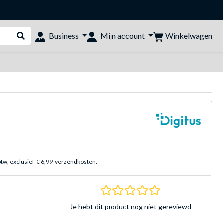
Winkelwagen
Business
Mijn account
Webshop doorzoeken
btw, exclusief
€ 6,99
verzendkosten.
0.0 sterren Gebasee
Je hebt dit product nog niet gereviewd