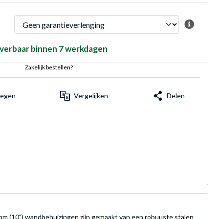
verbaar binnen 7 werkdagen
Zakelijk bestellen?
voegen
Vergelijken
Delen
 mm (10") wandbehuizingen zijn gemaakt van een robuuste stalen