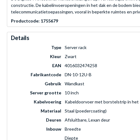
constructie. De kabelinvoeropeningen in het dak en de bodem bie
telecommunicatietoepassingen, vooral in beperkte ruimtes en pr
Productcode: 1755679
Details
Type
Server rack
Kleur
Zwart
EAN
4016032474258
Fabrikantcode
DN-10-12U-B
Gebruik
Wandkast
Server grootte
10 inch
Kabelvoering
Kabeldoorvoer met borstelstrip in het 
Materiaal
Staal (poedercoating)
Deuren
Afsluitbare, Lexan deur
Inbouw
Breedte
Diepte