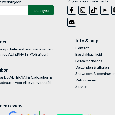
Volg ons op sociale media.
e wedstrijden!
Inschrijven
Info & hulp
lder
Contact
uwe pc helemaal naar wens samen
van de ALTERNATE
PC-Builder!
Beschikbaarheid
Betaalmethodes
Verzenden & afhalen
ubon
Showroom & openingsu
tie? De ALTERNATE Cadeaubon is
Retourneren
cadeautje voor elke gelegenheid.
Service
 een review