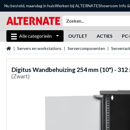
Nu besteld, maandag in huis
Werken bij ALTERNATE
Showroom
Info &
Alle categorieën
OUTLET
ACTIES
PC-
Startpagina
Servers en workstations
Servercomponenten
Serverrac
Digitus
Wandbehuizing 254 mm (10") - 312 
(Zwart)