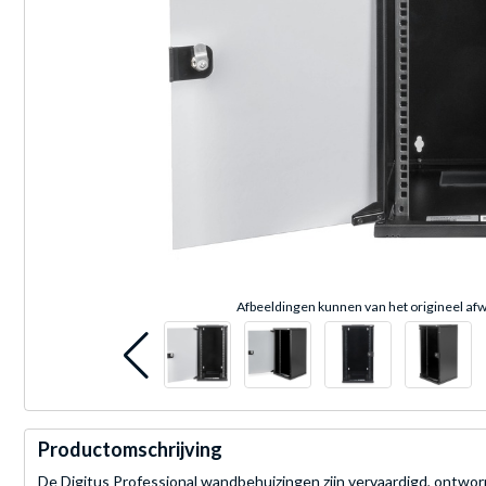
Afbeeldingen kunnen van het origineel afw
Productomschrijving
De Digitus Professional wandbehuizingen zijn vervaardigd, ontwor