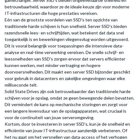
gamechanger. Server SSD's bieden ongeëvenaarde snelheid en
betrouwbaarheid, waardoor ze de ideale keuze zijn voor moderne
IT-infrastructuren die hoge prestaties vereisen.
Eén van de grootste voordelen van SSD's ten opzichte van
traditionele harde schijven is hun snelheid. Server SSD's bieden
razendsnelle lees- en schrijftijden, wat betekent dat data snel
toegankelijk is en bewerkingen vliegensvlug worden uitgevoerd.
Dit is vooral belangrijk voor toepassingen die intensieve data-
analyse en real-time verwerking vereisen. De snelle schrijf- en
leessnelheden van SSD's zorgen ervoor dat servers efficiënter
kunnen werken, met minder vertraging en hogere
doorvoersnelheden. Dit maakt een server SSD bijzonder geschikt
voor gebruik in datacenters en zakelijke omgevingen waar elke
milliseconde telt.
Solid State Drives zijn ook betrouwbaarder dan traditionele harde
schijven voor je opslag, omdat ze geen bewegende delen bevatten.
Dit vermindert de kans op mechanische storingen en zorgt voor
een langere levensduur van de opslagapparaten, wat cruciaal is
voor de continuïteit van jouw serveromgeving.
Kortom, door te investeren in server SSD's, kun je de snelheid en
efficiëntie van jouw IT-infrastructuur aanzienlijk verbeteren. Of
het nu gaat om het versnellen van data-access of het verhogen