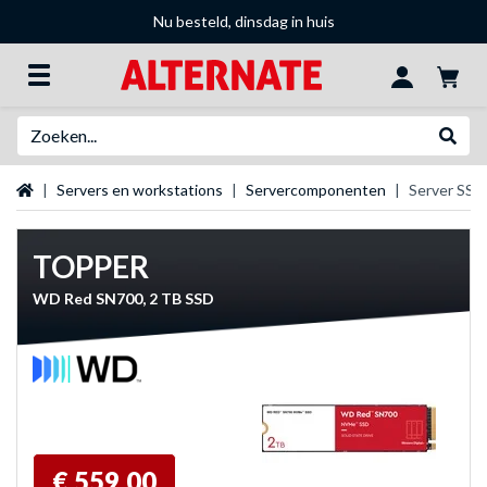
Nu besteld, dinsdag in huis
Zoeken
Websh
Startpagina
Servers en workstations
Servercomponenten
Server SSD
TOPPER
WD Red SN700, 2 TB SSD
€ 559,00