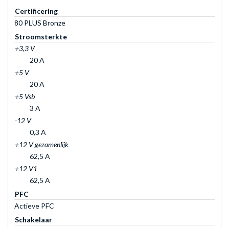
Certificering
80 PLUS Bronze
Stroomsterkte
+3,3 V
20 A
+5 V
20 A
+5 Vsb
3 A
-12 V
0,3 A
+12 V gezamenlijk
62,5 A
+12 V1
62,5 A
PFC
Actieve PFC
Schakelaar