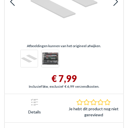
Afbeeldingen kunnen van het origineel afwijken.
€ 7,99
Inclusief btw, exclusief
€ 6,99
verzendkosten.
0.0 sterr
Je hebt dit product nog niet
Details
gereviewd