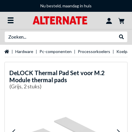
Nu besteld, maandag in huis
Zoeken
Websh
Startpagina
Hardware
Pc-componenten
Processorkoelers
Koelpas
DeLOCK
Thermal Pad Set voor M.2
Module thermal pads
(Grijs, 2 stuks)