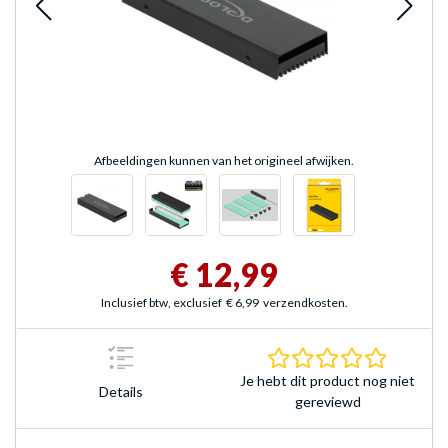
Afbeeldingen kunnen van het origineel afwijken.
€ 12,99
Inclusief btw, exclusief
€ 6,99
verzendkosten.
0.0 sterr
Je hebt dit product nog niet
Details
gereviewd