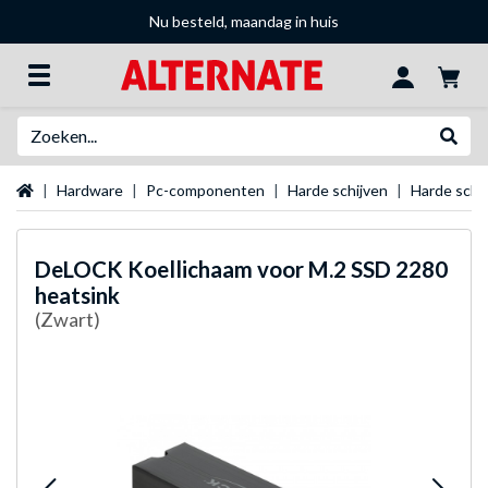
Nu besteld, maandag in huis
Zoeken
Websh
Startpagina
Hardware
Pc-componenten
Harde schijven
Harde schij
DeLOCK
Koellichaam voor M.2 SSD 2280
heatsink
(Zwart)