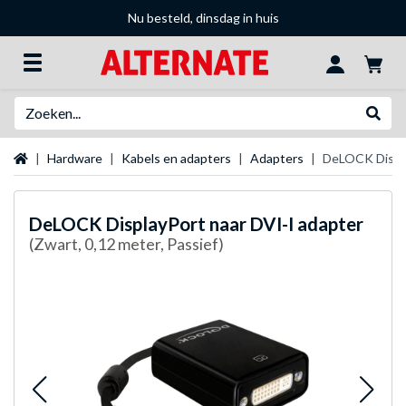
Nu besteld, dinsdag in huis
Zoeken
Websh
Startpagina
Hardware
Kabels en adapters
Adapters
DeLOCK Displa
DeLOCK
DisplayPort naar DVI-I adapter
(Zwart, 0,12 meter, Passief)