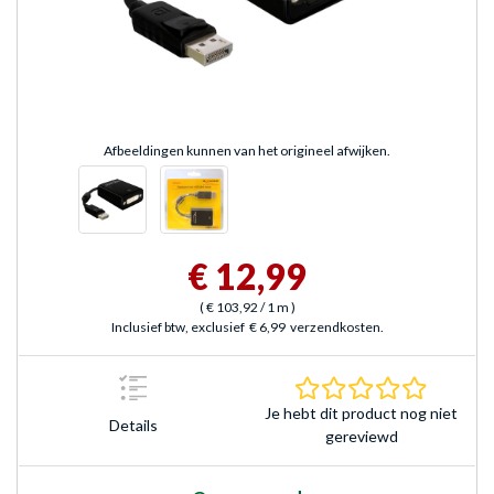
Afbeeldingen kunnen van het origineel afwijken.
€ 12,99
(
€ 103,92
/ 1 m
)
Inclusief btw, exclusief
€ 6,99
verzendkosten.
0.0 sterr
Je hebt dit product nog niet
Details
gereviewd