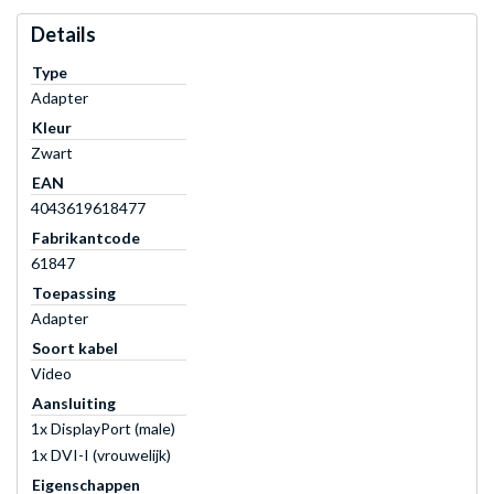
Details
Type
Adapter
Kleur
Zwart
EAN
4043619618477
Fabrikantcode
61847
Toepassing
Adapter
Soort kabel
Video
Aansluiting
1x DisplayPort (male)
1x DVI-I (vrouwelijk)
Eigenschappen