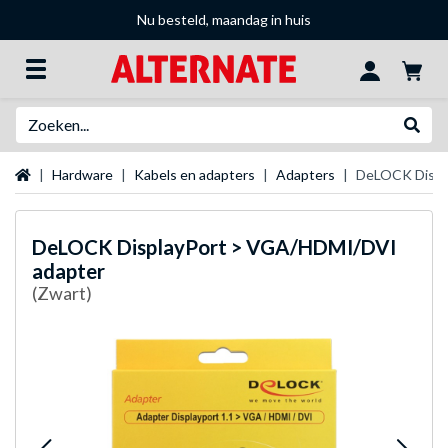
Nu besteld, maandag in huis
Zoeken
Websh
Startpagina
Hardware
Kabels en adapters
Adapters
DeLOCK Displ
DeLOCK
DisplayPort > VGA/HDMI/DVI
adapter
(Zwart)