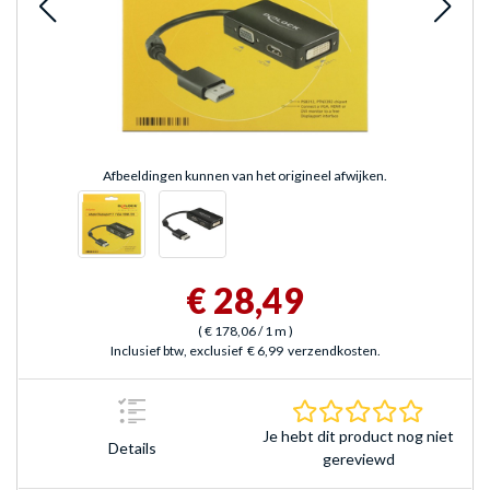
Afbeeldingen kunnen van het origineel afwijken.
€ 28,49
(
€ 178,06
/ 1 m
)
Inclusief btw, exclusief
€ 6,99
verzendkosten.
0.0 sterr
Je hebt dit product nog niet
Details
gereviewd