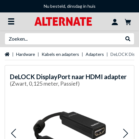
Nu besteld, dinsdag in huis
Zoeken
Websh
Startpagina
Hardware
Kabels en adapters
Adapters
DeLOCK Displa
DeLOCK
DisplayPort naar HDMI adapter
(Zwart, 0,125 meter, Passief)