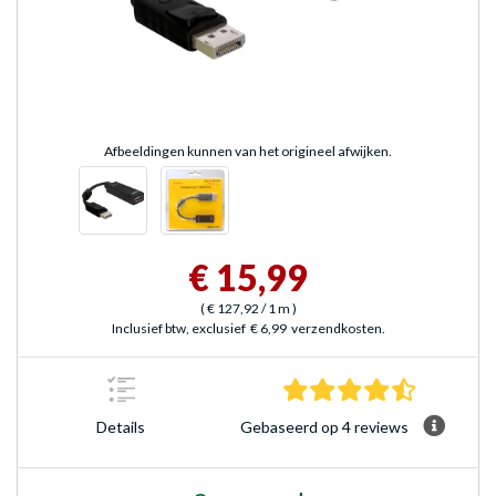
Afbeeldingen kunnen van het origineel afwijken.
€ 15,99
(
€ 127,92
/ 1 m
)
Inclusief btw, exclusief
€ 6,99
verzendkosten.
4.5 sterre
Gebaseerd op 4 reviews
Details