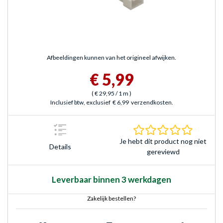
Afbeeldingen kunnen van het origineel afwijken.
€ 5,99
(
€ 29,95
/ 1 m
)
Inclusief btw, exclusief
€ 6,99
verzendkosten.
0.0 sterr
Je hebt dit product nog niet
Details
gereviewd
Leverbaar binnen 3 werkdagen
Zakelijk bestellen?