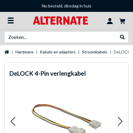
Nu besteld, dinsdag in huis
Zoeken
Websh
Startpagina
Hardware
Kabels en adapters
Stroomkabels
DeLOCK 4-
DeLOCK
4-Pin verlengkabel